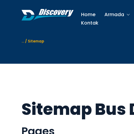
S
k
Home
Armada
i
Kontak
p
t
o
...
/
Sitemap
c
o
n
t
e
n
t
Sitemap Bus 
Pages