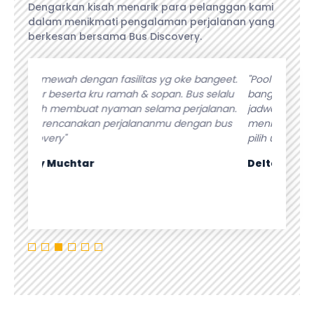
Dengarkan kisah menarik para pelanggan kami
dalam menikmati pengalaman perjalanan yang
berkesan bersama Bus Discovery.
angeet.
"Pool enak, bersih .. Unit bus terawat pakai
"Pelaya
selalu
banget... Jadi buat jalan ga bikin hati dan
kebutuh
lanan.
jadwal yang di susun berantakan... Bener
fasilita
n bus
menikmati perjalanan.. Tinggal datang dan
apapun p
pilih unitnya saja 😍😍"
Isti Sur
Delta Masindo