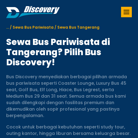
S
k
i
p
...
/
Sewa Bus Pariwisata
/
Sewa Bus Tangerang
t
o
Sewa Bus Pariwisata di
c
o
Tangerang? Pilih Bus
n
Discovery!
t
e
n
Bus Discovery menyediakan berbagai pilihan armada
t
bus pariwisata seperti Coaster Lounge, Luxury Bus 45
seat, Golf Bus, Elf Long, Hiace, Bus Legrest, serta
Medium Bus 29 dan 31 seat. Semua armada bus kami
sudah dilengkapi dengan fasilitas premium dan
dikemudikan oleh sopir profesional yang pastinya
berpengalaman.
Cocok untuk berbagai kebutuhan seperti study tour,
outing kantor, hingga liburan bersama keluarga besar.