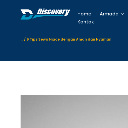
S
k
Home
Armada
i
Kontak
p
t
o
...
/
9 Tips Sewa Hiace dengan Aman dan Nyaman
c
o
n
t
e
n
t