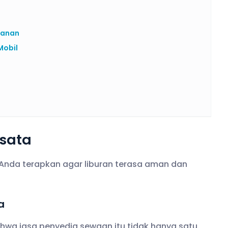
manan
Mobil
isata
 Anda terapkan agar liburan terasa aman dan
a
hwa jasa penyedia sewaan itu tidak hanya satu.