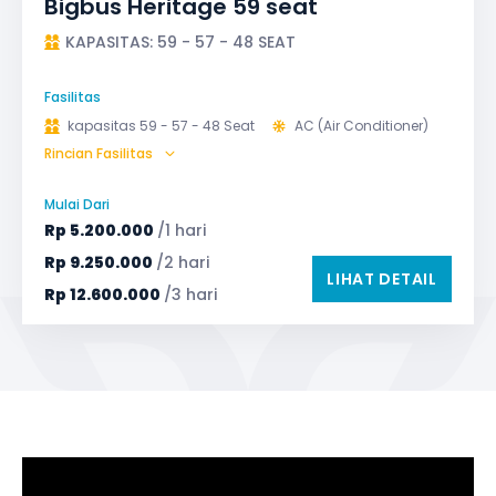
Bigbus Heritage 59 seat
KAPASITAS: 59 - 57 - 48 SEAT
Fasilitas
kapasitas 59 - 57 - 48 Seat
AC (Air Conditioner)
Rincian Fasilitas
Bagasi
GPS
Microphone untuk karaoke
Reclining Seat
Mulai Dari
Safety Tools (P3K, Windows Breaker, dll)
Rp
5.200.000
/1 hari
TV LED & Android System
Water Dispenser
Rp
9.250.000
/2 hari
LIHAT DETAIL
Rp
12.600.000
/3 hari