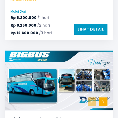
Audio
Bagasi
Bantal & Selimut (optional)
GPS
Microphone untuk karaoke
Reclining Seat
Mulai Dari
Safety Tools (P3K, Windows Breaker, dll)
Rp
5.200.000
/1 hari
TV LED & Android System
Water Dispenser
Rp
9.250.000
/2 hari
LIHAT DETAIL
Rp
12.600.000
/3 hari