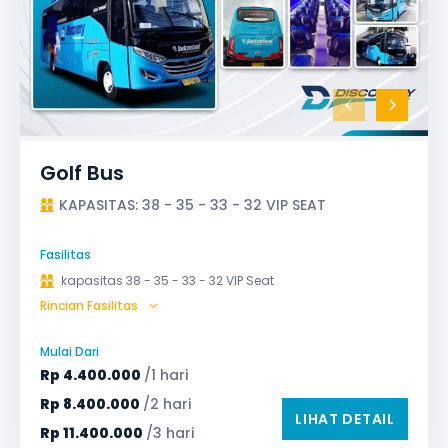
Golf Bus
KAPASITAS: 38 - 35 - 33 - 32 VIP SEAT
Fasilitas
kapasitas 38 - 35 - 33 - 32 VIP Seat
Rincian Fasilitas
AC (Air Conditioner)
Audio
Bagasi
Bantal & Selimut (optional)
GPS
Mulai Dari
Microphone untuk karaoke
Reclining Seat
Rp
4.400.000
/1 hari
Safety Tools (P3K, Windows Breaker, dll)
Rp
8.400.000
/2 hari
LIHAT DETAIL
TV LED & Android System
Water Dispenser
Rp
11.400.000
/3 hari