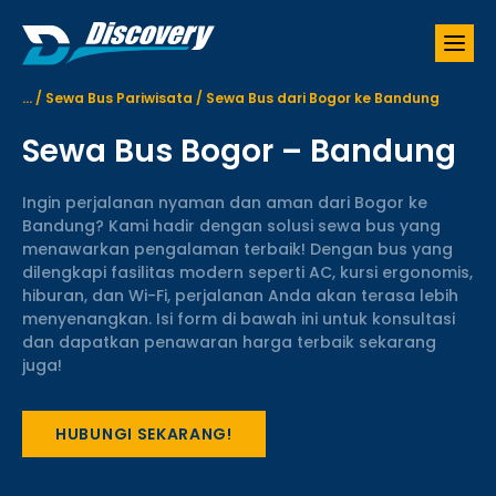
S
k
i
p
...
/
Sewa Bus Pariwisata
/
Sewa Bus dari Bogor ke Bandung
t
o
Sewa Bus Bogor – Bandung
c
o
n
Ingin perjalanan nyaman dan aman dari Bogor ke
t
Bandung? Kami hadir dengan solusi sewa bus yang
e
menawarkan pengalaman terbaik! Dengan bus yang
n
dilengkapi fasilitas modern seperti AC, kursi ergonomis,
t
hiburan, dan Wi-Fi, perjalanan Anda akan terasa lebih
menyenangkan. Isi form di bawah ini untuk konsultasi
dan dapatkan penawaran harga terbaik sekarang
juga!
HUBUNGI SEKARANG!