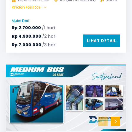
Rincian Fasilitas
GPS
Microphone untuk karaoke
Reclining Seat
Safety Tools (P3K, Windows Breaker, dll)
Mulai Dari
TV LED & Android System
Rp
2.700.000
/1 hari
Rp
4.900.000
/2 hari
LIHAT DETAIL
Rp
7.000.000
/3 hari