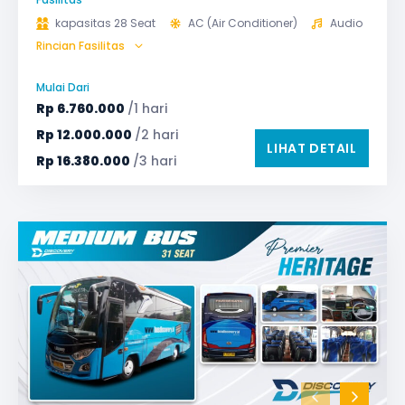
kapasitas 28 Seat
AC (Air Conditioner)
Audio
Rincian Fasilitas
Bagasi
GPS
Microphone untuk karaoke
Reclining Seat
Mulai Dari
Safety Tools (P3K, Windows Breaker, dll)
Rp
6.760.000
/1 hari
TV LED & Android System
Water Dispenser
Rp
12.000.000
/2 hari
LIHAT DETAIL
Rp
16.380.000
/3 hari