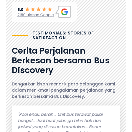
TESTIMONIALS: STORIES OF
SATISFACTION
Cerita Perjalanan
Berkesan bersama Bus
Discovery
Dengarkan kisah menarik para pelanggan kami
dalam menikmati pengalaman perjalanan yang
berkesan bersama Bus Discovery.
angeet.
"Pool enak, bersih .. Unit bus terawat pakai
"Pelaya
selalu
banget... Jadi buat jalan ga bikin hati dan
kebutuh
lanan.
jadwal yang di susun berantakan... Bener
fasilita