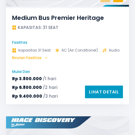
Medium Bus Premier Heritage
KAPASITAS: 31 SEAT
Fasilitas
kapasitas 31 Seat
AC (Air Conditioner)
Audio
Rincian Fasilitas
Bagasi
GPS
Microphone untuk karaoke
Reclining Seat
Mulai Dari
Safety Tools (P3K, Windows Breaker, dll)
Rp
3.800.000
/1 hari
TV LED & Android System
Water Dispenser
Rp
6.800.000
/2 hari
LIHAT DETAIL
Rp
9.400.000
/3 hari