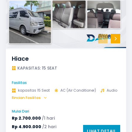
Hiace
KAPASITAS: 15 SEAT
Fasilitas
kapasitas 15 Seat
AC (Air Conditioner)
Audio
Rincian Fasilitas
Bantal & Selimut (optional)
Microphone untuk karaoke
Reclining Seat
Mulai Dari
Safety Tools (P3K, Windows Breaker, dll)
Rp
2.700.000
/1 hari
TV LED & Android System
Rp
4.900.000
/2 hari
LIHAT DETAIL