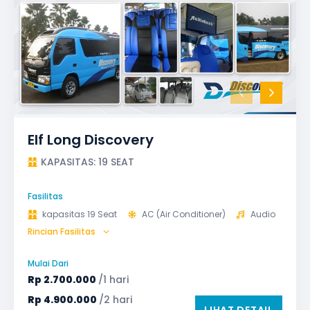
Elf Long Discovery
KAPASITAS: 19 SEAT
Fasilitas
kapasitas 19 Seat
AC (Air Conditioner)
Audio
Rincian Fasilitas
GPS
Microphone untuk karaoke
Reclining Seat
Safety Tools (P3K, Windows Breaker, dll)
Mulai Dari
TV LED & Android System
Rp
2.700.000
/1 hari
Rp
4.900.000
/2 hari
LIHAT DETAIL