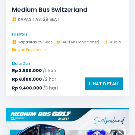
Medium Bus Switzerland
KAPASITAS: 29 SEAT
Fasilitas
kapasitas 29 Seat
AC (Air Conditioner)
Audio
Rincian Fasilitas
Bagasi
GPS
Microphone untuk karaoke
Reclining Seat
Mulai Dari
Safety Tools (P3K, Windows Breaker, dll)
Rp
3.800.000
/1 hari
TV LED & Android System
Rp
6.800.000
/2 hari
LIHAT DETAIL
Rp
9.400.000
/3 hari