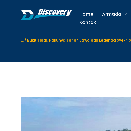
S
k
Home
Armada
i
Kontak
p
t
o
...
/
Bukit Tidar, Pakunya Tanah Jawa dan Legenda Syekh S
c
o
n
t
e
n
t