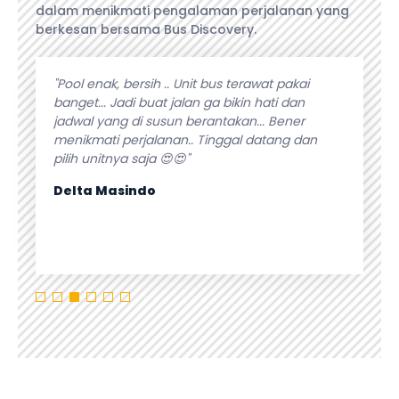
dalam menikmati pengalaman perjalanan yang
berkesan bersama Bus Discovery.
angeet.
"Pool enak, bersih .. Unit bus terawat pakai
"Pelaya
selalu
banget... Jadi buat jalan ga bikin hati dan
kebutuh
lanan.
jadwal yang di susun berantakan... Bener
fasilita
n bus
menikmati perjalanan.. Tinggal datang dan
apapun p
pilih unitnya saja 😍😍"
Isti Sur
Delta Masindo