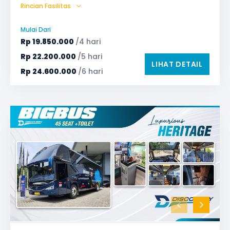
Rincian Fasilitas
AC (Air Conditioner)
Audio
Bagasi
Bantal & Selimut (optional)
GPS
Mulai Dari
Microphone untuk karaoke
Reclining Seat
Rp
19.850.000
/4 hari
Safety Tools (P3K, Windows Breaker, dll)
Rp
22.200.000
/5 hari
LIHAT DETAIL
TV LED & Android System
Water Dispenser
Rp
24.600.000
/6 hari