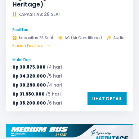
Heritage)
KAPASITAS: 28 SEAT
Fasilitas
kapasitas 28 Seat
AC (Air Conditioner)
Audio
Rincian Fasilitas
Bagasi
GPS
Microphone untuk karaoke
Reclining Seat
Mulai Dari
Safety Tools (P3K, Windows Breaker, dll)
Rp
30.875.000
/4 hari
TV LED & Android System
Water Dispenser
Rp
34.320.000
/5 hari
Rp
30.290.000
/4 hari
Rp
31.980.000
/5 hari
LIHAT DETAIL
Rp
38.200.000
/6 hari