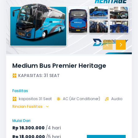
Medium Bus Premier Heritage
KAPASITAS: 31 SEAT
Fasilitas
kapasitas 31 Seat
AC (Air Conditioner)
Audio
Rincian Fasilitas
Bagasi
GPS
Microphone untuk karaoke
Reclining Seat
Mulai Dari
Safety Tools (P3K, Windows Breaker, dll)
Rp
16.300.000
/4 hari
TV LED & Android System
Water Dispenser
Rp
18.000.000
/5 hari