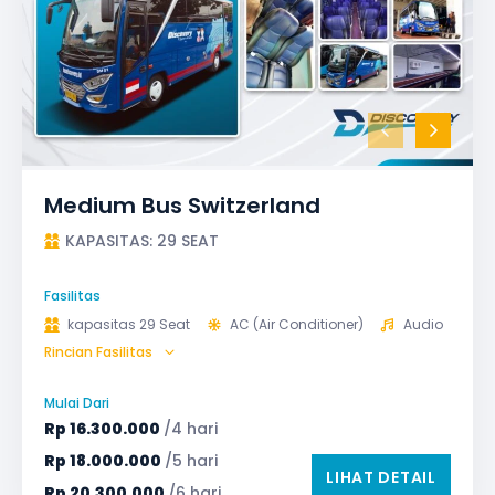
Medium Bus Switzerland
KAPASITAS: 29 SEAT
Fasilitas
kapasitas 29 Seat
AC (Air Conditioner)
Audio
Rincian Fasilitas
Bagasi
GPS
Microphone untuk karaoke
Reclining Seat
Mulai Dari
Safety Tools (P3K, Windows Breaker, dll)
Rp
16.300.000
/4 hari
TV LED & Android System
Rp
18.000.000
/5 hari
LIHAT DETAIL
Rp
20.300.000
/6 hari