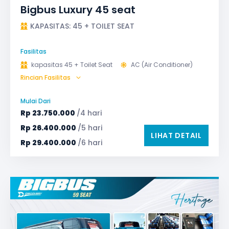
Bigbus Luxury 45 seat
KAPASITAS: 45 + TOILET SEAT
Fasilitas
kapasitas 45 + Toilet Seat
AC (Air Conditioner)
Rincian Fasilitas
Audio
Bagasi
Bantal & Selimut (optional)
GPS
Microphone untuk karaoke
Reclining Seat
Mulai Dari
Safety Tools (P3K, Windows Breaker, dll)
Rp
23.750.000
/4 hari
TV LED & Android System
Water Dispenser
Rp
26.400.000
/5 hari
LIHAT DETAIL
Rp
29.400.000
/6 hari