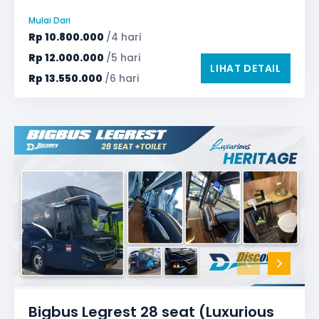
Safety Tools (P3K, Windows Breaker, dll)
Mulai Dari
TV LED & Android System
Rp
10.800.000
/4 hari
Rp
12.000.000
/5 hari
LIHAT DETAIL
Rp
13.550.000
/6 hari
Bigbus Legrest 28 seat (Luxurious