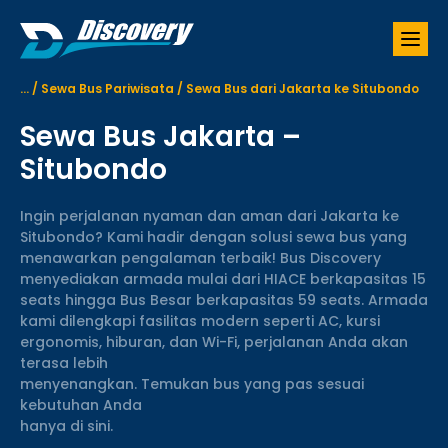
S
k
i
p
...
/
Sewa Bus Pariwisata
/
Sewa Bus dari Jakarta ke Situbondo
t
o
Sewa Bus Jakarta –
c
o
Situbondo
n
t
Ingin perjalanan nyaman dan aman dari Jakarta ke
e
Situbondo? Kami hadir dengan solusi sewa bus yang
n
menawarkan pengalaman terbaik! Bus Discovery
t
menyediakan armada mulai dari HIACE berkapasitas 15
seats hingga Bus Besar berkapasitas 59 seats. Armada
kami dilengkapi fasilitas modern seperti AC, kursi
ergonomis, hiburan, dan Wi-Fi, perjalanan Anda akan
terasa lebih
menyenangkan. Temukan bus yang pas sesuai
kebutuhan Anda
hanya di sini.