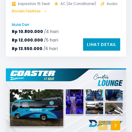
kapasitas 15 Seat
AC (Air Conditioner)
Audio
Rincian Fasilitas
Bantal & Selimut (optional)
Microphone untuk karaoke
Reclining Seat
Mulai Dari
Safety Tools (P3K, Windows Breaker, dll)
Rp
10.800.000
/4 hari
TV LED & Android System
Rp
12.000.000
/5 hari
LIHAT DETAIL
Rp
13.550.000
/6 hari