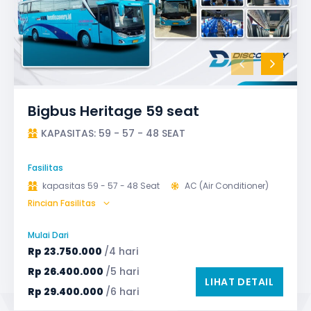
Bigbus Heritage 59 seat
KAPASITAS: 59 - 57 - 48 SEAT
Fasilitas
kapasitas 59 - 57 - 48 Seat
AC (Air Conditioner)
Rincian Fasilitas
Bagasi
GPS
Microphone untuk karaoke
Reclining Seat
Mulai Dari
Safety Tools (P3K, Windows Breaker, dll)
Rp
23.750.000
/4 hari
TV LED & Android System
Water Dispenser
Rp
26.400.000
/5 hari
LIHAT DETAIL
Rp
29.400.000
/6 hari