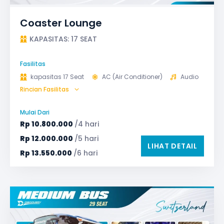
Coaster Lounge
KAPASITAS: 17 SEAT
Fasilitas
kapasitas 17 Seat
AC (Air Conditioner)
Audio
Rincian Fasilitas
GPS
Microphone untuk karaoke
Reclining Seat
Safety Tools (P3K, Windows Breaker, dll)
Mulai Dari
TV LED & Android System
Rp
10.800.000
/4 hari
Rp
12.000.000
/5 hari
LIHAT DETAIL
Rp
13.550.000
/6 hari