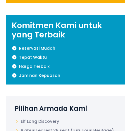
Komitmen Kami untuk
yang Terbaik
Reservasi Mudah
Tepat Waktu
Harga Terbaik
Jaminan Kepuasan
Pilihan Armada Kami
Elf Long Discovery
Bigbus Legrest 28 seat (Luxurious Heritage)