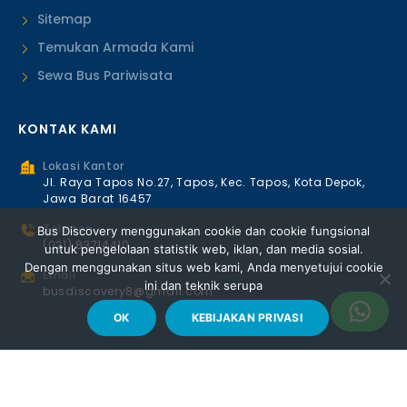
Sitemap
Temukan Armada Kami
Sewa Bus Pariwisata
KONTAK KAMI
Lokasi Kantor
Jl. Raya Tapos No.27, Tapos, Kec. Tapos, Kota Depok,
Jawa Barat 16457
Telepon
Bus Discovery menggunakan cookie dan cookie fungsional
(021) 83714410
untuk pengelolaan statistik web, iklan, dan media sosial.
Dengan menggunakan situs web kami, Anda menyetujui cookie
Email
ini dan teknik serupa
busdiscovery8@gmail.com
OK
KEBIJAKAN PRIVASI
Copyright © 2026 Bus Discovery | Premium Luxury Bus