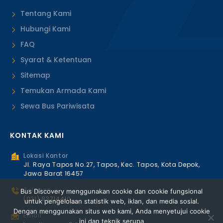
Tentang Kami
Hubungi Kami
FAQ
Syarat & Ketentuan
Sitemap
Temukan Armada Kami
Sewa Bus Pariwisata
KONTAK KAMI
Lokasi Kantor
Jl. Raya Tapos No.27, Tapos, Kec. Tapos, Kota Depok,
Jawa Barat 16457
Telepon
Bus Discovery menggunakan cookie dan cookie fungsional
(021) 83714410
untuk pengelolaan statistik web, iklan, dan media sosial.
Dengan menggunakan situs web kami, Anda menyetujui cookie
Email
ini dan teknik serupa