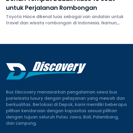
untuk Perjalanan Rombongan
Toyota Hiace dikenal luas sebagai van andalan untuk
travel dan wisata rombongan di Indonesia. Namun,
salah satu hal penting sebelum memilih unit adalah
mengenal denah tempat duduk Hiace. Sebab, susunan
Bus Discovery menawarkan pengalaman sewa bus
pariwisata luxury dengan pelayanan yang mewah dan
berkualitas. Berlokasi di Depok, kami memiliki beberapa
pilihan kendaraan dengan kapasitas sesuai pilihan
dengan tujuan seluruh Pulau Jawa, Bali, Palembang,
dan Lampung.