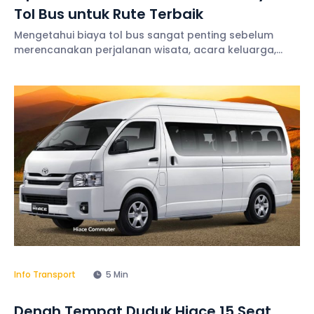
Tol Bus untuk Rute Terbaik
Mengetahui biaya tol bus sangat penting sebelum
merencanakan perjalanan wisata, acara keluarga,
kegiatan perusahaan, maupun ziarah. Transparansi
biaya membantu Anda menyusun anggaran secara
lebih terukur sehingga pengeluaran tetap terkendali
selama
Info Transport
5 Min
Denah Tempat Duduk Hiace 15 Seat