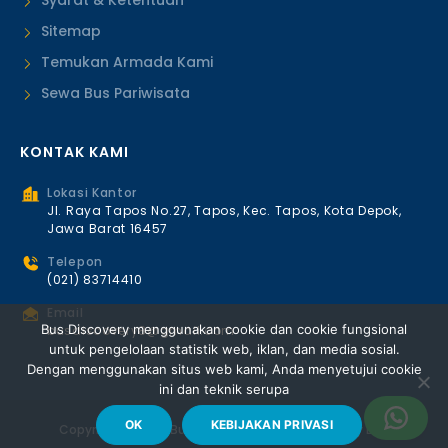
Syarat & Ketentuan
Sitemap
Temukan Armada Kami
Sewa Bus Pariwisata
KONTAK KAMI
Lokasi Kantor
Jl. Raya Tapos No.27, Tapos, Kec. Tapos, Kota Depok,
Jawa Barat 16457
Telepon
(021) 83714410
Email
Bus Discovery menggunakan cookie dan cookie fungsional
busdiscovery8@gmail.com
untuk pengelolaan statistik web, iklan, dan media sosial.
Dengan menggunakan situs web kami, Anda menyetujui cookie
ini dan teknik serupa
OK
KEBIJAKAN PRIVASI
Copyright © 2026 Bus Discovery | Premium Luxury Bus