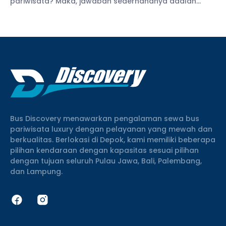
pariwisata? Maka, jawaban sederhananya adalah
ruang kabin yang nyaman, bersih, dan mendukung
pengalaman perjalanan yang lebih menyenangkan.
Selain itu, berbagai fasilitas juga terus
Bus Discovery menawarkan pengalaman sewa bus
pariwisata luxury dengan pelayanan yang mewah dan
berkualitas. Berlokasi di Depok, kami memiliki beberapa
pilihan kendaraan dengan kapasitas sesuai pilihan
dengan tujuan seluruh Pulau Jawa, Bali, Palembang,
dan Lampung.