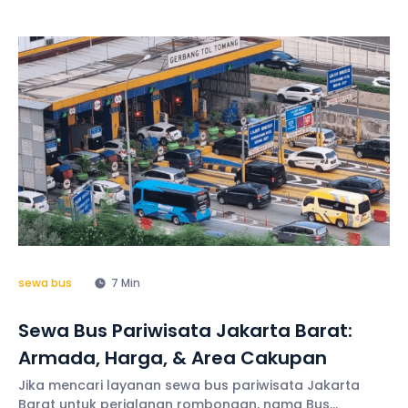
mungkin Anda perlu berbicara dengan sopir untuk
mulai memutar lagu di perjalanan agar menghilangkan
kebosanan, menciptakan
sewa bus
7 Min
Sewa Bus Pariwisata Jakarta Barat:
Armada, Harga, & Area Cakupan
Jika mencari layanan sewa bus pariwisata Jakarta
Barat untuk perjalanan rombongan, nama Bus