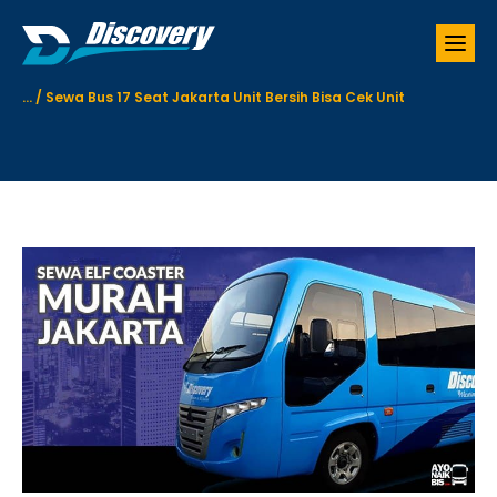
S
k
i
p
...
/
Sewa Bus 17 Seat Jakarta Unit Bersih Bisa Cek Unit
t
o
c
o
n
t
e
n
t