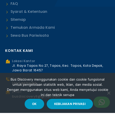
FAQ
Syarat & Ketentuan
Sitemap
Temukan Armada Kami
Sewa Bus Pariwisata
KONTAK KAMI
Lokasi Kantor
Jl. Raya Tapos No.27, Tapos, Kec. Tapos, Kota Depok,
Jawa Barat 16457
Telepon
Bus Discovery menggunakan cookie dan cookie fungsional
(021) 83714410
untuk pengelolaan statistik web, iklan, dan media sosial.
Dengan menggunakan situs web kami, Anda menyetujui cookie
Email
ini dan teknik serupa
busdiscovery8@gmail.com
OK
KEBIJAKAN PRIVASI