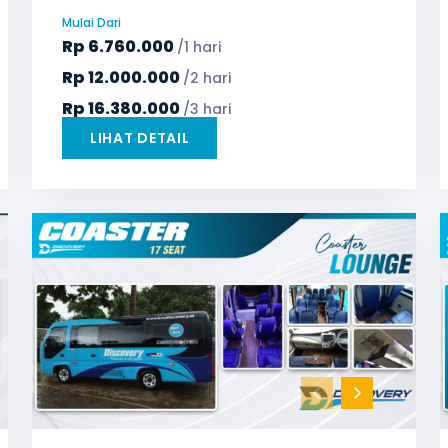
Microphone untuk karaoke
Reclining Seat
Mulai Dari
Safety Tools (P3K, Windows Breaker, dll)
Rp
6.760.000
/1 hari
TV LED & Android System
Water Dispenser
Rp
12.000.000
/2 hari
Rp
16.380.000
/3 hari
LIHAT DETAIL