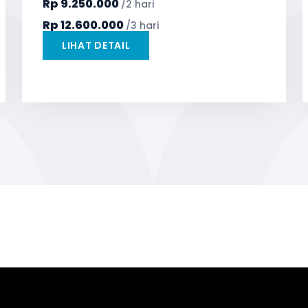
Rp
9.250.000
/2 hari
TV LED & Android System
Water Dispenser
Rp
12.600.000
/3 hari
LIHAT DETAIL