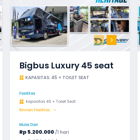
Bigbus Luxury 45 seat
KAPASITAS: 45 + TOILET SEAT
Fasilitas
kapasitas 45 + Toilet Seat
Rincian Fasilitas
AC (Air Conditioner)
Audio
Bagasi
Bantal & Selimut (optional)
GPS
Mulai Dari
Microphone untuk karaoke
Reclining Seat
Rp
5.200.000
/1 hari
Safety Tools (P3K, Windows Breaker, dll)