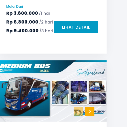
Microphone untuk karaoke
Reclining Seat
Mulai Dari
Safety Tools (P3K, Windows Breaker, dll)
Rp
3.800.000
/1 hari
TV LED & Android System
Water Dispenser
Rp
6.800.000
/2 hari
LIHAT DETAIL
Rp
9.400.000
/3 hari