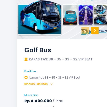
Golf Bus
KAPASITAS: 38 - 35 - 33 - 32 VIP SEAT
Fasilitas
kapasitas 38 - 35 - 33 - 32 VIP Seat
Rincian Fasilitas
AC (Air Conditioner)
Audio
Bagasi
Bantal & Selimut (optional)
GPS
Mulai Dari
Microphone untuk karaoke
Reclining Seat
Rp
4.400.000
/1 hari
Safety Tools (P3K, Windows Breaker, dll)