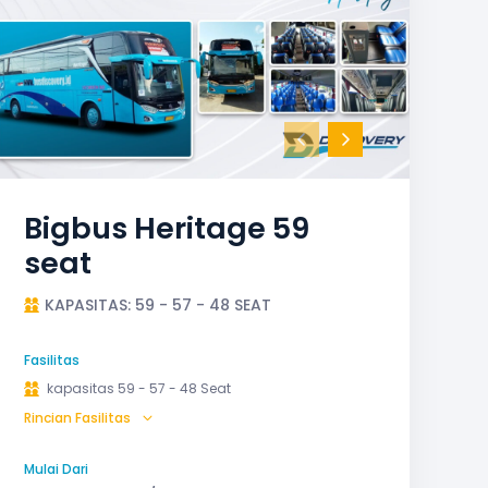
Bigbus Heritage 59
seat
KAPASITAS: 59 - 57 - 48 SEAT
Fasilitas
kapasitas 59 - 57 - 48 Seat
Rincian Fasilitas
AC (Air Conditioner)
Bagasi
GPS
Microphone untuk karaoke
Reclining Seat
Mulai Dari
Safety Tools (P3K, Windows Breaker, dll)