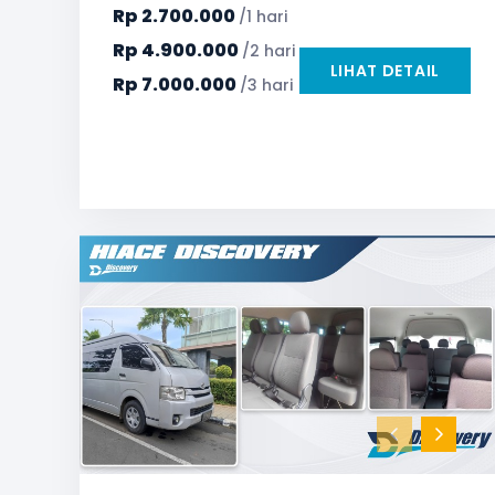
Safety Tools (P3K, Windows Breaker, dll)
Rp
2.700.000
/1 hari
TV LED & Android System
Rp
4.900.000
/2 hari
LIHAT DETAIL
Rp
7.000.000
/3 hari