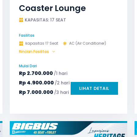
Coaster Lounge
KAPASITAS: 17 SEAT
Fasilitas
kapasitas 17 Seat
AC (Air Conditioner)
Rincian Fasilitas
Audio
GPS
Microphone untuk karaoke
Reclining Seat
Mulai Dari
Safety Tools (P3K, Windows Breaker, dll)
Rp
2.700.000
/1 hari
TV LED & Android System
Rp
4.900.000
/2 hari
LIHAT DETAIL
Rp
7.000.000
/3 hari