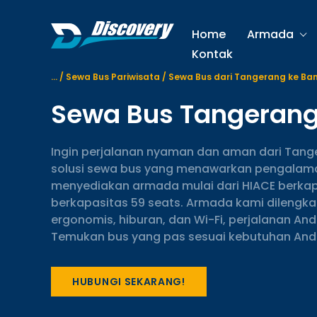
S
k
Home
Armada
i
Kontak
p
t
...
/
Sewa Bus Pariwisata
/
Sewa Bus dari Tangerang ke Ba
o
Sewa Bus Tangeran
c
o
n
Ingin perjalanan nyaman dan aman dari Tang
t
solusi sewa bus yang menawarkan pengalaman
e
menyediakan armada mulai dari HIACE berkapa
n
berkapasitas 59 seats. Armada kami dilengkapi
t
ergonomis, hiburan, dan Wi-Fi, perjalanan A
Temukan bus yang pas sesuai kebutuhan Anda 
HUBUNGI SEKARANG!