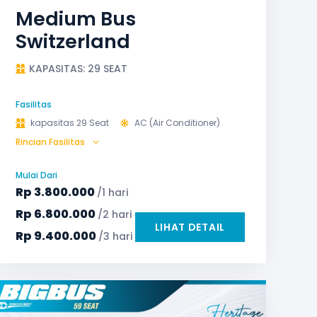
Medium Bus
Switzerland
KAPASITAS: 29 SEAT
Fasilitas
kapasitas 29 Seat
AC (Air Conditioner)
Rincian Fasilitas
Audio
Bagasi
GPS
Microphone untuk karaoke
Reclining Seat
Mulai Dari
Safety Tools (P3K, Windows Breaker, dll)
Rp
3.800.000
/1 hari
TV LED & Android System
Rp
6.800.000
/2 hari
LIHAT DETAIL
Rp
9.400.000
/3 hari