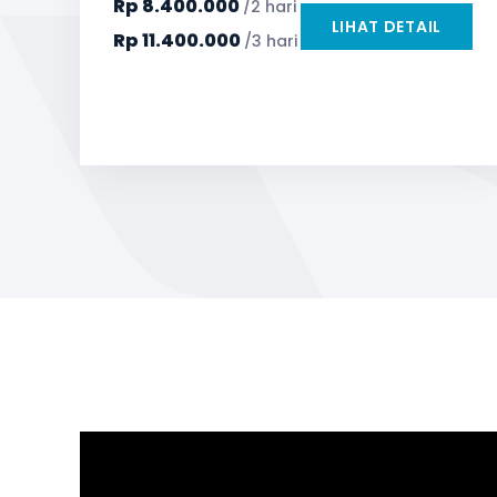
Rp
8.400.000
/2 hari
TV LED & Android System
Water Dispenser
LIHAT DETAIL
Rp
11.400.000
/3 hari