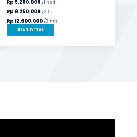
Rp
5.200.000
/1 hari
TV LED & Android System
Water Dispenser
Rp
9.250.000
/2 hari
Rp
12.600.000
/3 hari
LIHAT DETAIL