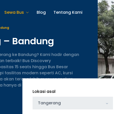
Sewa Bus
Blog
Tentang Kami
ndung
g – Bandung
erang ke Bandung? Kami hadir dengan
 terbaik! Bus Discovery
sitas 15 seats hingga Bus Besar
 fasilitas modern seperti AC, kursi
nda akan terasa lebih menyenangkan.
hanya di sini.
Lokasi asal
Tangerang