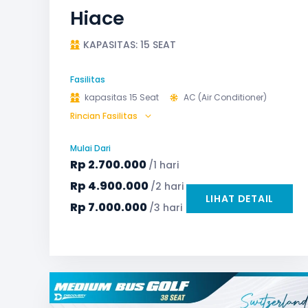
Hiace
KAPASITAS: 15 SEAT
Fasilitas
kapasitas 15 Seat
AC (Air Conditioner)
Rincian Fasilitas
Audio
Bantal & Selimut (optional)
Microphone untuk karaoke
Reclining Seat
Mulai Dari
Safety Tools (P3K, Windows Breaker, dll)
Rp
2.700.000
/1 hari
TV LED & Android System
Rp
4.900.000
/2 hari
LIHAT DETAIL
Rp
7.000.000
/3 hari