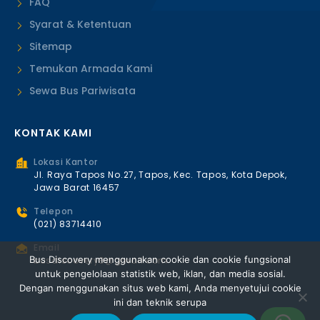
FAQ
Syarat & Ketentuan
Sitemap
Temukan Armada Kami
Sewa Bus Pariwisata
KONTAK KAMI
Lokasi Kantor
Jl. Raya Tapos No.27, Tapos, Kec. Tapos, Kota Depok,
Jawa Barat 16457
Telepon
(021) 83714410
Email
Bus Discovery menggunakan cookie dan cookie fungsional
busdiscovery8@gmail.com
untuk pengelolaan statistik web, iklan, dan media sosial.
Dengan menggunakan situs web kami, Anda menyetujui cookie
ini dan teknik serupa