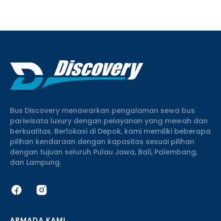
salah satu hal penting sebelum memilih unit adalah
mengenal denah tempat duduk Hiace. Sebab, susunan
Bus Discovery menawarkan pengalaman sewa bus
pariwisata luxury dengan pelayanan yang mewah dan
berkualitas. Berlokasi di Depok, kami memiliki beberapa
pilihan kendaraan dengan kapasitas sesuai pilihan
dengan tujuan seluruh Pulau Jawa, Bali, Palembang,
dan Lampung.
ARMADA KAMI