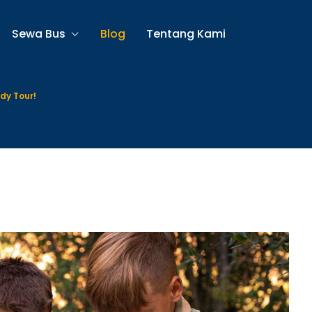
Sewa Bus
Blog
Tentang Kami
dy Tour!