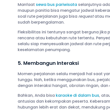
Manfaat
sewa bus pariwisata
selanjutnya adal
maupun panitia bisa mengatur jadwal kebera
soal rute perjalanan juga bisa
request
atau me
sudah berpengalaman.
Fleksibilitas ini tentunya sangat berguna jik
rencana atau kebutuhan rute tertentu. Penye
selalu siap menyesuaikan jadwal dan rute 
keselamatan penumpang.
5. Membangun Interaksi
Momen perjalanan selalu menjadi hal saat ya
tunggu. Nah, ketika menggunakan bus, perjal
dengan interaksi hangat, obrolan ringan, dan
Bahkan, Anda bisa
karaoke di dalam bus
, at
antusias dan kekompakan peserta. Kebersa
hubungan lebih erat dan dekat, mendukung pe