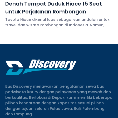
Denah Tempat Duduk Hiace 15 Seat
untuk Perjalanan Rombongan
Toyota Hiace dikenal luas sebagai van andalan untuk
travel dan wisata rombongan di Indonesia. Namun,
salah satu hal penting sebelum memilih unit adalah
mengenal denah tempat duduk Hiace. Sebab, susunan
Bus Discovery menawarkan pengalaman sewa bus
pariwisata luxury dengan pelayanan yang mewah dan
berkualitas. Berlokasi di Depok, kami memiliki beberapa
pilihan kendaraan dengan kapasitas sesuai pilihan
dengan tujuan seluruh Pulau Jawa, Bali, Palembang,
dan Lampung.