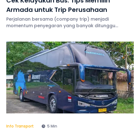
Cek Kelayakan Bus: Tips Memilih
Armada untuk Trip Perusahaan
Perjalanan bersama (company trip) menjadi
momentum penyegaran yang banyak ditunggu
karyawan. Menyewa bus sebagai moda transportasi
pun jadi keputusan bijak, karena kapasitas penumpang
yang besar. Namun, jangan lupa untuk melakukan
Info Transport
5 Min