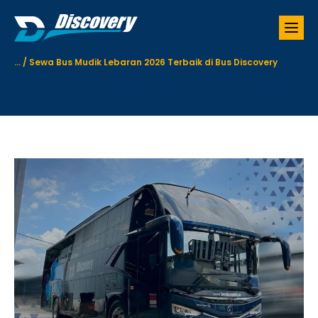
S
k
i
p
...
/
Sewa Bus Mudik Lebaran 2026 Terbaik di Bus Discovery
t
o
c
o
n
t
e
n
t