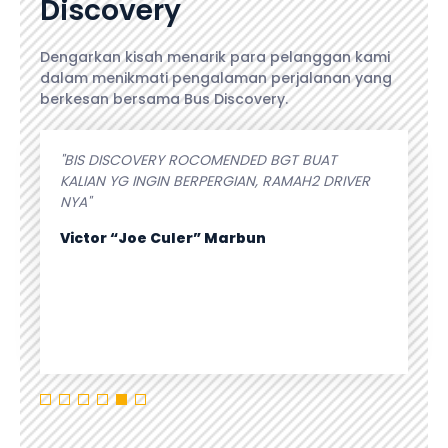
Discovery
Dengarkan kisah menarik para pelanggan kami
dalam menikmati pengalaman perjalanan yang
berkesan bersama Bus Discovery.
embantu
"BIS DISCOVERY ROCOMENDED BGT BUAT
"Perjala
engan
KALIAN YG INGIN BERPERGIAN, RAMAH2 DRIVER
Thehighl
 untuk
NYA"
cukup ad
supirnya
Victor “Joe Culer” Marbun
bener ba
respon c
Tadinya 
Athiyya