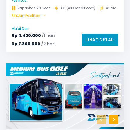
Fasilitas
kapasitas 29 Seat
AC (Air Conditioner)
Audio
Rincian Fasilitas
Bagasi
GPS
Microphone untuk karaoke
Reclining Seat
Mulai Dari
Safety Tools (P3K, Windows Breaker, dll)
Rp
4.400.000
/1 hari
LIHAT DETAIL
TV LED & Android System
Rp
7.800.000
/2 hari