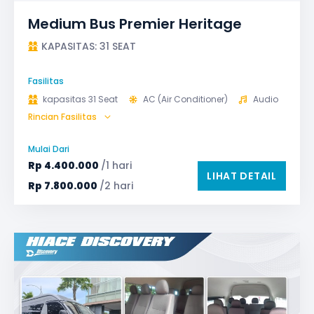
Medium Bus Premier Heritage
KAPASITAS: 31 SEAT
Fasilitas
kapasitas 31 Seat
AC (Air Conditioner)
Audio
Rincian Fasilitas
Bagasi
GPS
Microphone untuk karaoke
Reclining Seat
Mulai Dari
Safety Tools (P3K, Windows Breaker, dll)
Rp
4.400.000
/1 hari
LIHAT DETAIL
TV LED & Android System
Water Dispenser
Rp
7.800.000
/2 hari