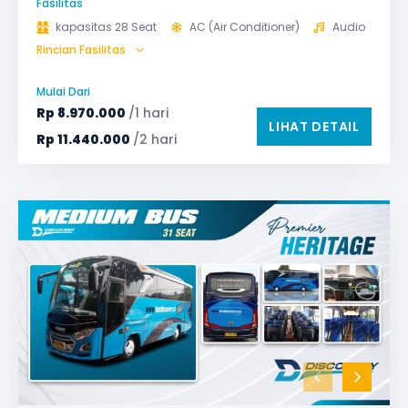
Fasilitas
kapasitas 28 Seat
AC (Air Conditioner)
Audio
Rincian Fasilitas
Bagasi
GPS
Microphone untuk karaoke
Reclining Seat
Mulai Dari
Safety Tools (P3K, Windows Breaker, dll)
Rp
8.970.000
/1 hari
LIHAT DETAIL
TV LED & Android System
Water Dispenser
Rp
11.440.000
/2 hari