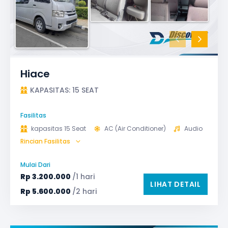
Hiace
KAPASITAS: 15 SEAT
Fasilitas
kapasitas 15 Seat
AC (Air Conditioner)
Audio
Rincian Fasilitas
Bantal & Selimut (optional)
Microphone untuk karaoke
Reclining Seat
Mulai Dari
Safety Tools (P3K, Windows Breaker, dll)
Rp
3.200.000
/1 hari
LIHAT DETAIL
TV LED & Android System
Rp
5.600.000
/2 hari