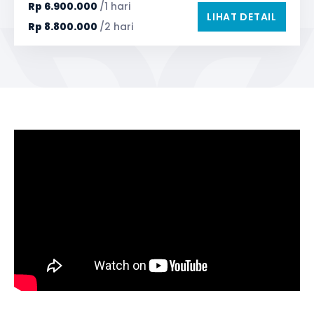
Safety Tools (P3K, Windows Breaker, dll)
Rp
6.900.000
/1 hari
LIHAT DETAIL
TV LED & Android System
Water Dispenser
Rp
8.800.000
/2 hari