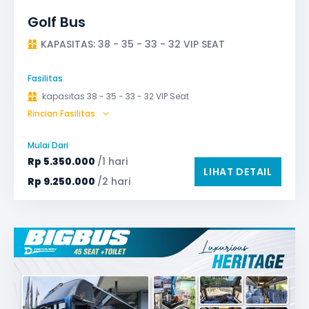
Golf Bus
KAPASITAS: 38 - 35 - 33 - 32 VIP SEAT
Fasilitas
kapasitas 38 - 35 - 33 - 32 VIP Seat
Rincian Fasilitas
AC (Air Conditioner)
Audio
Bagasi
Bantal & Selimut (optional)
GPS
Mulai Dari
Microphone untuk karaoke
Reclining Seat
Rp
5.350.000
/1 hari
LIHAT DETAIL
Safety Tools (P3K, Windows Breaker, dll)
Rp
9.250.000
/2 hari
TV LED & Android System
Water Dispenser