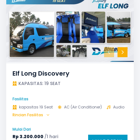
Elf Long Discovery
KAPASITAS: 19 SEAT
Fasilitas
kapasitas 19 Seat
AC (Air Conditioner)
Audio
Rincian Fasilitas
GPS
Microphone untuk karaoke
Reclining Seat
Safety Tools (P3K, Windows Breaker, dll)
Mulai Dari
TV LED & Android System
Rp
3.200.000
/1 hari