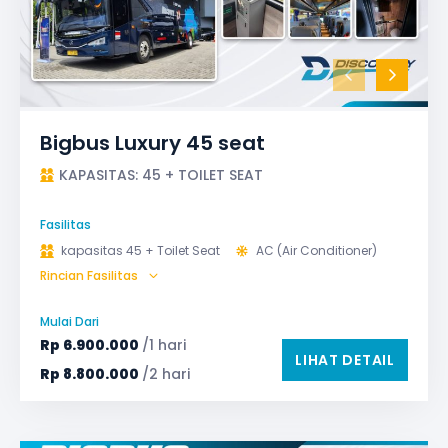
Bigbus Luxury 45 seat
KAPASITAS: 45 + TOILET SEAT
Fasilitas
kapasitas 45 + Toilet Seat
AC (Air Conditioner)
Rincian Fasilitas
Audio
Bagasi
Bantal & Selimut (optional)
GPS
Microphone untuk karaoke
Reclining Seat
Mulai Dari
Safety Tools (P3K, Windows Breaker, dll)
Rp
6.900.000
/1 hari
LIHAT DETAIL
TV LED & Android System
Water Dispenser
Rp
8.800.000
/2 hari