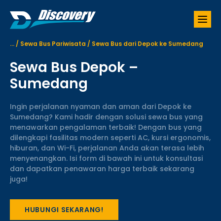
S
k
i
p
...
/
Sewa Bus Pariwisata
/
Sewa Bus dari Depok ke Sumedang
t
o
Sewa Bus Depok –
c
o
Sumedang
n
t
Ingin perjalanan nyaman dan aman dari Depok ke
e
Sumedang? Kami hadir dengan solusi sewa bus yang
n
menawarkan pengalaman terbaik! Dengan bus yang
t
dilengkapi fasilitas modern seperti AC, kursi ergonomis,
hiburan, dan Wi-Fi, perjalanan Anda akan terasa lebih
menyenangkan. Isi form di bawah ini untuk konsultasi
dan dapatkan penawaran harga terbaik sekarang
juga!
HUBUNGI SEKARANG!