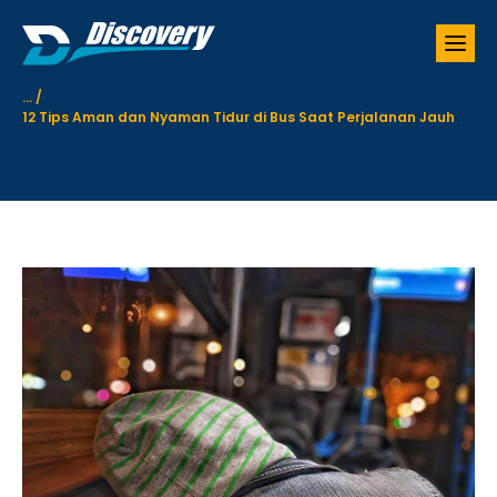
S
k
i
p
...
/
t
12 Tips Aman dan Nyaman Tidur di Bus Saat Perjalanan Jauh
o
c
o
n
t
e
n
t