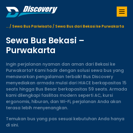
S
k
i
p
...
/
Sewa Bus Pariwisata
/
Sewa Bus dari Bekasi ke Purwakarta
t
o
Sewa Bus Bekasi –
c
o
Purwakarta
n
t
Ingin perjalanan nyaman dan aman dari Bekasi ke
e
Purwakarta? Kami hadir dengan solusi sewa bus yang
n
menawarkan pengalaman terbaik! Bus Discovery
t
menyediakan armada mulai dari HIACE berkapasitas 15
seats hingga Bus Besar berkapasitas 59 seats. Armada
kami dilengkapi fasilitas modern seperti AC, kursi
ergonomis, hiburan, dan Wi-Fi, perjalanan Anda akan
terasa lebih menyenangkan.
Temukan bus yang pas sesuai kebutuhan Anda hanya
di sini.