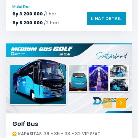
Reclining Seat
Mulai Dari
Safety Tools (P3K, Windows Breaker, dll)
Rp
3.200.000
/1 hari
LIHAT DETAIL
TV LED & Android System
Rp
5.200.000
/2 hari
Golf Bus
KAPASITAS: 38 - 35 - 33 - 32 VIP SEAT