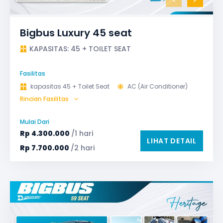
Bigbus Luxury 45 seat
KAPASITAS: 45 + TOILET SEAT
Fasilitas
kapasitas 45 + Toilet Seat
AC (Air Conditioner)
Rincian Fasilitas
Audio
Bagasi
Bantal & Selimut (optional)
GPS
Microphone untuk karaoke
Reclining Seat
Mulai Dari
Safety Tools (P3K, Windows Breaker, dll)
Rp
4.300.000
/1 hari
LIHAT DETAIL
TV LED & Android System
Water Dispenser
Rp
7.700.000
/2 hari