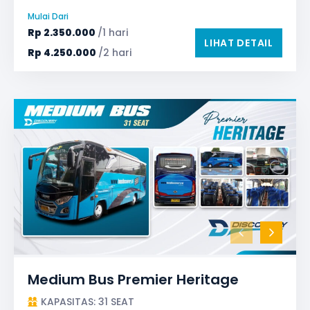
Safety Tools (P3K, Windows Breaker, dll)
Mulai Dari
TV LED & Android System
Rp
2.350.000
/1 hari
LIHAT DETAIL
Rp
4.250.000
/2 hari
Medium Bus Premier Heritage
KAPASITAS: 31 SEAT