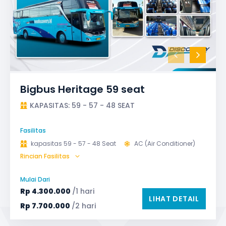
Bigbus Heritage 59 seat
KAPASITAS: 59 - 57 - 48 SEAT
Fasilitas
kapasitas 59 - 57 - 48 Seat
AC (Air Conditioner)
Rincian Fasilitas
Bagasi
GPS
Microphone untuk karaoke
Reclining Seat
Mulai Dari
Safety Tools (P3K, Windows Breaker, dll)
Rp
4.300.000
/1 hari
LIHAT DETAIL
TV LED & Android System
Water Dispenser
Rp
7.700.000
/2 hari