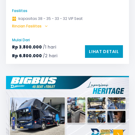
Fasilitas
kapasitas 38 - 35 - 33 - 32 VIP Seat
Rincian Fasilitas
AC (Air Conditioner)
Audio
Bagasi
Bantal & Selimut (optional)
GPS
Mulai Dari
Microphone untuk karaoke
Reclining Seat
Rp
3.800.000
/1 hari
LIHAT DETAIL
Safety Tools (P3K, Windows Breaker, dll)
Rp
6.800.000
/2 hari
TV LED & Android System
Water Dispenser