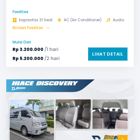
Fasilitas
kapasitas 31 Seat
AC (Air Conditioner)
Audio
Rincian Fasilitas
Bagasi
GPS
Microphone untuk karaoke
Reclining Seat
Mulai Dari
Safety Tools (P3K, Windows Breaker, dll)
Rp
3.200.000
/1 hari
LIHAT DETAIL
TV LED & Android System
Water Dispenser
Rp
5.200.000
/2 hari