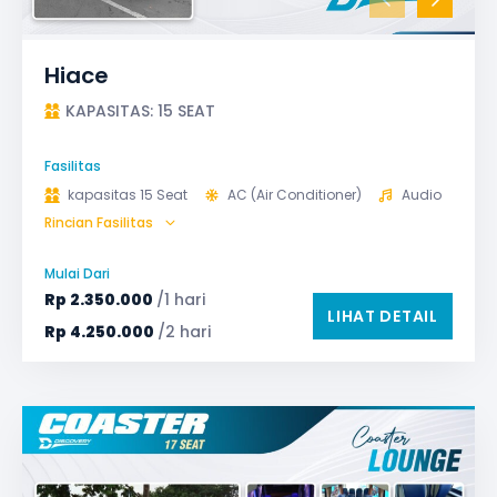
Hiace
KAPASITAS: 15 SEAT
Fasilitas
kapasitas 15 Seat
AC (Air Conditioner)
Audio
Rincian Fasilitas
Bantal & Selimut (optional)
Microphone untuk karaoke
Reclining Seat
Mulai Dari
Safety Tools (P3K, Windows Breaker, dll)
Rp
2.350.000
/1 hari
LIHAT DETAIL
TV LED & Android System
Rp
4.250.000
/2 hari