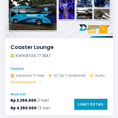
Coaster Lounge
KAPASITAS: 17 SEAT
Fasilitas
kapasitas 17 Seat
AC (Air Conditioner)
Audio
Rincian Fasilitas
GPS
Microphone untuk karaoke
Reclining Seat
Safety Tools (P3K, Windows Breaker, dll)
Mulai Dari
TV LED & Android System
Rp
2.350.000
/1 hari
LIHAT DETAIL
Rp
4.250.000
/2 hari