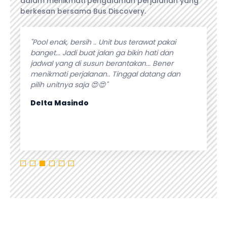
dalam menikmati pengalaman perjalanan yang
berkesan bersama Bus Discovery.
angeet.
"Pool enak, bersih .. Unit bus terawat pakai
"Pelaya
selalu
banget... Jadi buat jalan ga bikin hati dan
kebutuh
lanan.
jadwal yang di susun berantakan... Bener
fasilita
n bus
menikmati perjalanan.. Tinggal datang dan
apapun p
pilih unitnya saja 😍😍"
Isti Sur
Delta Masindo