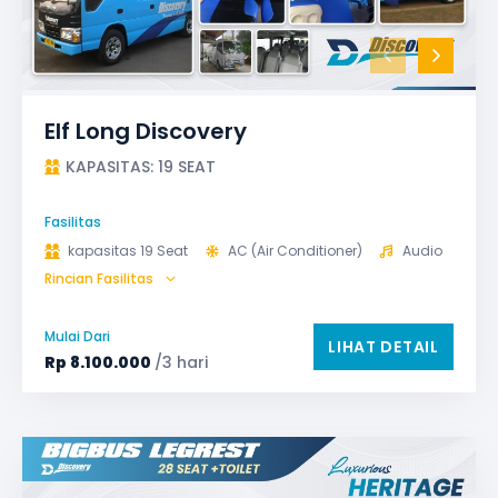
Elf Long Discovery
KAPASITAS: 19 SEAT
Fasilitas
kapasitas 19 Seat
AC (Air Conditioner)
Audio
Rincian Fasilitas
GPS
Microphone untuk karaoke
Reclining Seat
Safety Tools (P3K, Windows Breaker, dll)
Mulai Dari
LIHAT DETAIL
TV LED & Android System
Rp
8.100.000
/3 hari