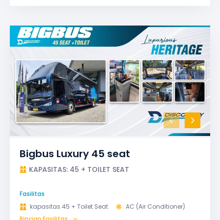
Safety Tools (P3K, Windows Breaker, dll)
TV LED & Android System
Water Dispenser
Bigbus Luxury 45 seat
KAPASITAS: 45 + TOILET SEAT
Fasilitas
kapasitas 45 + Toilet Seat
AC (Air Conditioner)
Rincian Fasilitas