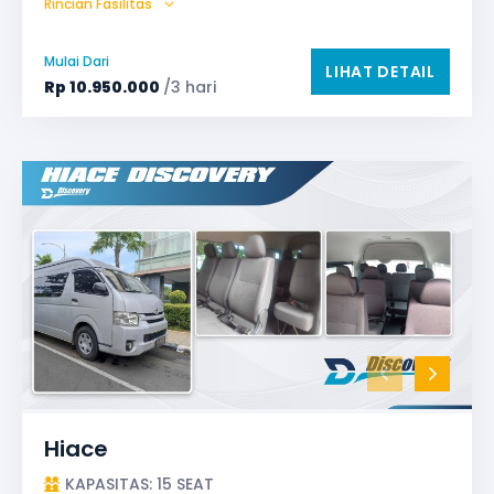
Rincian Fasilitas
Bagasi
GPS
Microphone untuk karaoke
Reclining Seat
Mulai Dari
LIHAT DETAIL
Safety Tools (P3K, Windows Breaker, dll)
Rp
10.950.000
/3 hari
TV LED & Android System
Water Dispenser
Hiace
KAPASITAS: 15 SEAT