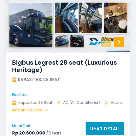
Bigbus Legrest 28 seat (Luxurious
Heritage)
KAPASITAS: 28 SEAT
Fasilitas
kapasitas 28 Seat
AC (Air Conditioner)
Audio
Rincian Fasilitas
Bagasi
GPS
Microphone untuk karaoke
Reclining Seat
Mulai Dari
LIHAT DETAIL
Safety Tools (P3K, Windows Breaker, dll)
Rp
20.600.000
/3 hari