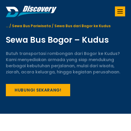
S
k
i
p
...
/
Sewa Bus Pariwisata
/
Sewa Bus dari Bogor ke Kudus
t
o
Sewa Bus Bogor – Kudus
c
o
n
Butuh transportasi rombongan dari Bogor ke Kudus?
t
Kami menyediakan armada yang siap mendukung
e
berbagai kebutuhan perjalanan, mulai dari wisata,
n
ziarah, acara keluarga, hingga kegiatan perusahaan.
t
HUBUNGI SEKARANG!