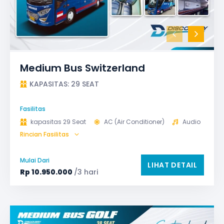
Medium Bus Switzerland
KAPASITAS: 29 SEAT
Fasilitas
kapasitas 29 Seat
AC (Air Conditioner)
Audio
Rincian Fasilitas
Bagasi
GPS
Microphone untuk karaoke
Reclining Seat
Mulai Dari
LIHAT DETAIL
Safety Tools (P3K, Windows Breaker, dll)
Rp
10.950.000
/3 hari
TV LED & Android System