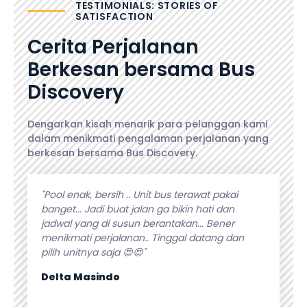
TESTIMONIALS: STORIES OF
SATISFACTION
Cerita Perjalanan
Berkesan bersama Bus
Discovery
Dengarkan kisah menarik para pelanggan kami
dalam menikmati pengalaman perjalanan yang
berkesan bersama Bus Discovery.
angeet.
"Pool enak, bersih .. Unit bus terawat pakai
"Pelaya
selalu
banget... Jadi buat jalan ga bikin hati dan
kebutuh
lanan.
jadwal yang di susun berantakan... Bener
fasilita
n bus
menikmati perjalanan.. Tinggal datang dan
apapun p
pilih unitnya saja 😍😍"
Isti Sur
Delta Masindo