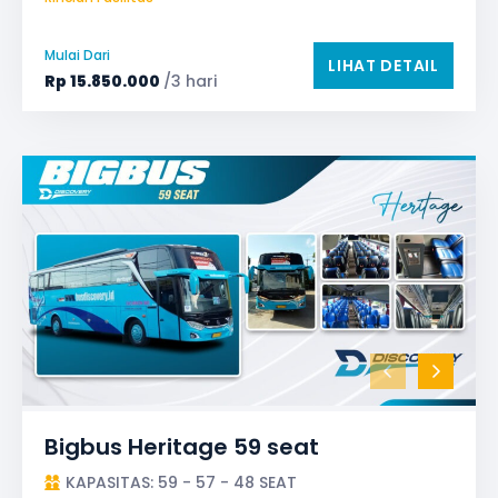
Audio
Bagasi
Bantal & Selimut (optional)
GPS
Microphone untuk karaoke
Reclining Seat
Mulai Dari
LIHAT DETAIL
Safety Tools (P3K, Windows Breaker, dll)
Rp
15.850.000
/3 hari
TV LED & Android System
Water Dispenser
Bigbus Heritage 59 seat
KAPASITAS: 59 - 57 - 48 SEAT