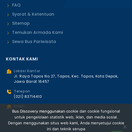
FAQ
Syarat & Ketentuan
Sitemap
Temukan Armada Kami
Sewa Bus Pariwisata
KONTAK KAMI
Lokasi Kantor
Jl. Raya Tapos No.27, Tapos, Kec. Tapos, Kota Depok,
Jawa Barat 16457
Telepon
(021) 83714410
Email
Bus Discovery menggunakan cookie dan cookie fungsional
busdiscovery8@gmail.com
untuk pengelolaan statistik web, iklan, dan media sosial.
Dengan menggunakan situs web kami, Anda menyetujui cookie
ini dan teknik serupa