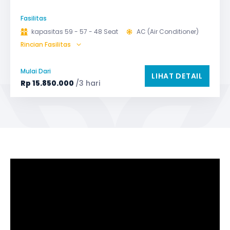
Fasilitas
kapasitas 59 - 57 - 48 Seat
AC (Air Conditioner)
Rincian Fasilitas
Bagasi
GPS
Microphone untuk karaoke
Reclining Seat
Mulai Dari
LIHAT DETAIL
Safety Tools (P3K, Windows Breaker, dll)
Rp
15.850.000
/3 hari
TV LED & Android System
Water Dispenser