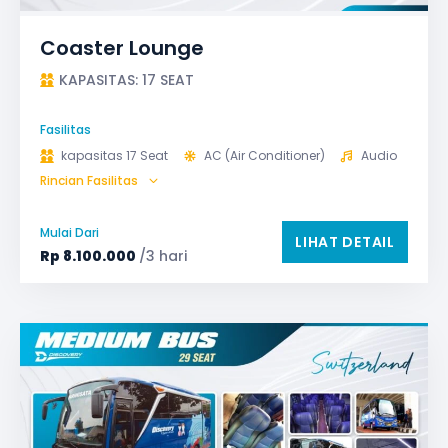
Coaster Lounge
KAPASITAS: 17 SEAT
Fasilitas
kapasitas 17 Seat
AC (Air Conditioner)
Audio
Rincian Fasilitas
GPS
Microphone untuk karaoke
Reclining Seat
Safety Tools (P3K, Windows Breaker, dll)
Mulai Dari
LIHAT DETAIL
TV LED & Android System
Rp
8.100.000
/3 hari