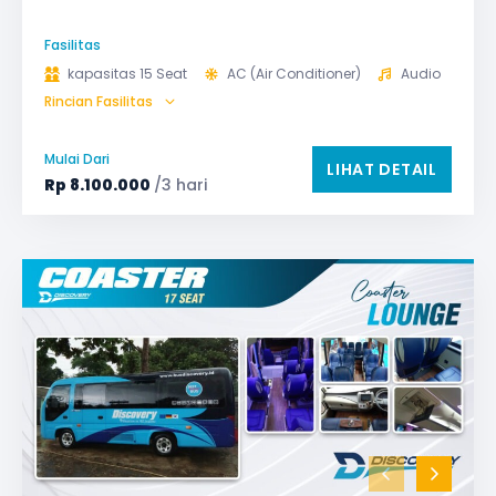
Fasilitas
kapasitas 15 Seat
AC (Air Conditioner)
Audio
Rincian Fasilitas
Bantal & Selimut (optional)
Microphone untuk karaoke
Reclining Seat
Mulai Dari
LIHAT DETAIL
Safety Tools (P3K, Windows Breaker, dll)
Rp
8.100.000
/3 hari
TV LED & Android System