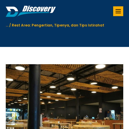
S
k
i
p
...
/
Rest Area: Pengertian, Tipenya, dan Tips Istirahat
t
o
c
o
n
t
e
n
t