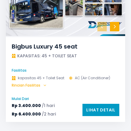
Bigbus Luxury 45 seat
KAPASITAS: 45 + TOILET SEAT
Fasilitas
kapasitas 45 + Toilet Seat
AC (Air Conditioner)
Rincian Fasilitas
Audio
Bagasi
Bantal & Selimut (optional)
GPS
Microphone untuk karaoke
Reclining Seat
Mulai Dari
Safety Tools (P3K, Windows Breaker, dll)
Rp
3.400.000
/1 hari
LIHAT DETAIL
TV LED & Android System
Water Dispenser
Rp
6.400.000
/2 hari