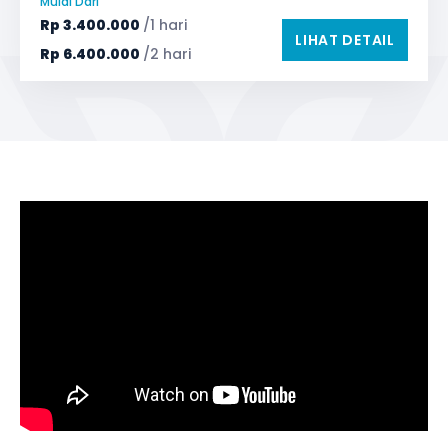
Mulai Dari
Safety Tools (P3K, Windows Breaker, dll)
Rp
3.400.000
/1 hari
LIHAT DETAIL
TV LED & Android System
Water Dispenser
Rp
6.400.000
/2 hari