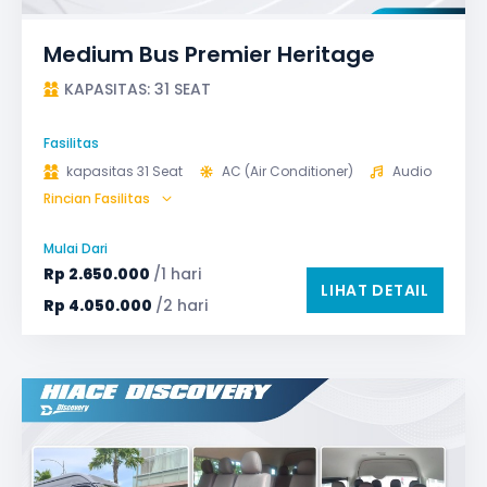
Medium Bus Premier Heritage
KAPASITAS: 31 SEAT
Fasilitas
kapasitas 31 Seat
AC (Air Conditioner)
Audio
Rincian Fasilitas
Bagasi
GPS
Microphone untuk karaoke
Reclining Seat
Mulai Dari
Safety Tools (P3K, Windows Breaker, dll)
Rp
2.650.000
/1 hari
LIHAT DETAIL
TV LED & Android System
Water Dispenser
Rp
4.050.000
/2 hari