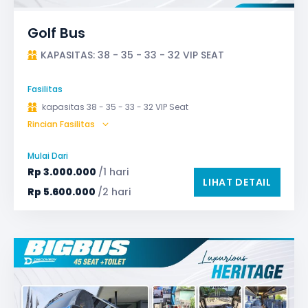
Golf Bus
KAPASITAS: 38 - 35 - 33 - 32 VIP SEAT
Fasilitas
kapasitas 38 - 35 - 33 - 32 VIP Seat
Rincian Fasilitas
AC (Air Conditioner)
Audio
Bagasi
Bantal & Selimut (optional)
GPS
Mulai Dari
Microphone untuk karaoke
Reclining Seat
Rp
3.000.000
/1 hari
LIHAT DETAIL
Safety Tools (P3K, Windows Breaker, dll)
Rp
5.600.000
/2 hari
TV LED & Android System
Water Dispenser