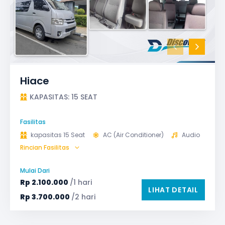
Hiace
KAPASITAS: 15 SEAT
Fasilitas
kapasitas 15 Seat
AC (Air Conditioner)
Audio
Rincian Fasilitas
Bantal & Selimut (optional)
Microphone untuk karaoke
Reclining Seat
Mulai Dari
Safety Tools (P3K, Windows Breaker, dll)
Rp
2.100.000
/1 hari
LIHAT DETAIL
TV LED & Android System
Rp
3.700.000
/2 hari