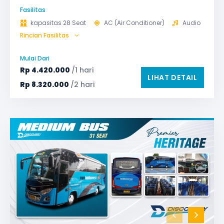
Fasilitas
kapasitas 28 Seat
AC (Air Conditioner)
Audio
Rincian Fasilitas
Bagasi
GPS
Microphone untuk karaoke
Reclining Seat
Mulai Dari
Safety Tools (P3K, Windows Breaker, dll)
Rp
4.420.000
/1 hari
LIHAT DETAIL
TV LED & Android System
Water Dispenser
Rp
8.320.000
/2 hari