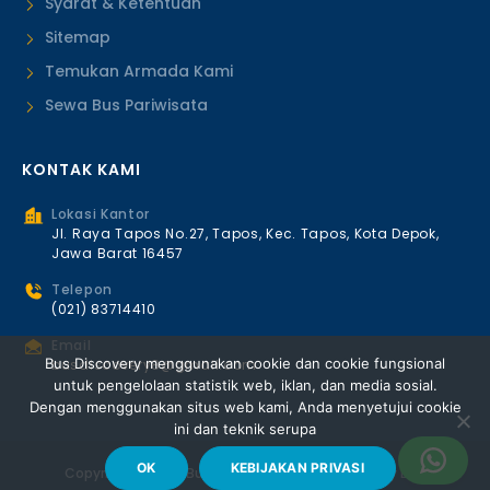
Syarat & Ketentuan
Sitemap
Temukan Armada Kami
Sewa Bus Pariwisata
KONTAK KAMI
Lokasi Kantor
Jl. Raya Tapos No.27, Tapos, Kec. Tapos, Kota Depok,
Jawa Barat 16457
Telepon
(021) 83714410
Email
Bus Discovery menggunakan cookie dan cookie fungsional
busdiscovery8@gmail.com
untuk pengelolaan statistik web, iklan, dan media sosial.
Dengan menggunakan situs web kami, Anda menyetujui cookie
ini dan teknik serupa
OK
KEBIJAKAN PRIVASI
Copyright © 2026 Bus Discovery | Premium Luxury Bus