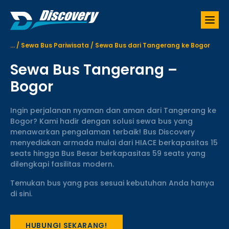
S
k
i
p
...
/
Sewa Bus Pariwisata
/
Sewa Bus dari Tangerang ke Bogor
t
o
Sewa Bus Tangerang –
c
o
Bogor
n
t
Ingin perjalanan nyaman dan aman dari Tangerang ke
e
Bogor? Kami hadir dengan solusi sewa bus yang
n
menawarkan pengalaman terbaik! Bus Discovery
t
menyediakan armada mulai dari HIACE berkapasitas 15
seats hingga Bus Besar berkapasitas 59 seats yang
dilengkapi fasilitas modern.
Temukan bus yang pas sesuai kebutuhan Anda hanya
di sini.
HUBUNGI SEKARANG!