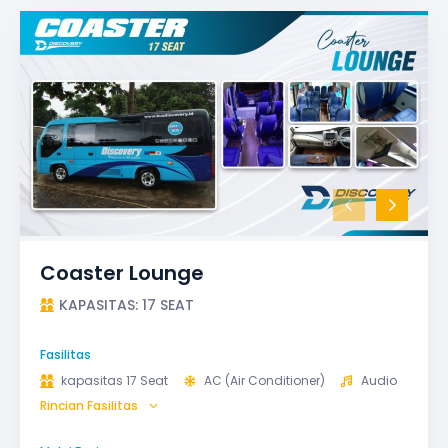
Coaster Lounge
KAPASITAS: 17 SEAT
Fasilitas
kapasitas 17 Seat
AC (Air Conditioner)
Audio
Rincian Fasilitas
GPS
Microphone untuk karaoke
Reclining Seat
Safety Tools (P3K, Windows Breaker, dll)