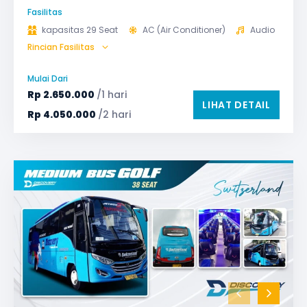
Fasilitas
kapasitas 29 Seat
AC (Air Conditioner)
Audio
Rincian Fasilitas
Bagasi
GPS
Microphone untuk karaoke
Reclining Seat
Mulai Dari
Safety Tools (P3K, Windows Breaker, dll)
Rp
2.650.000
/1 hari
LIHAT DETAIL
TV LED & Android System
Rp
4.050.000
/2 hari