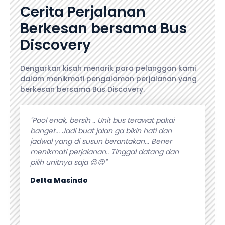
Cerita Perjalanan
Berkesan bersama Bus
Discovery
Dengarkan kisah menarik para pelanggan kami
dalam menikmati pengalaman perjalanan yang
berkesan bersama Bus Discovery.
angeet.
"Pool enak, bersih .. Unit bus terawat pakai
"Pelaya
selalu
banget... Jadi buat jalan ga bikin hati dan
kebutuh
lanan.
jadwal yang di susun berantakan... Bener
fasilita
n bus
menikmati perjalanan.. Tinggal datang dan
apapun p
pilih unitnya saja 😍😍"
Isti Sur
Delta Masindo