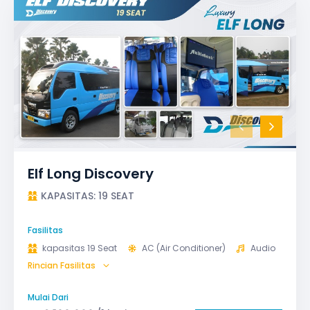
Elf Long Discovery
KAPASITAS: 19 SEAT
Fasilitas
kapasitas 19 Seat
AC (Air Conditioner)
Audio
Rincian Fasilitas
GPS
Microphone untuk karaoke
Reclining Seat
Safety Tools (P3K, Windows Breaker, dll)
Mulai Dari
TV LED & Android System