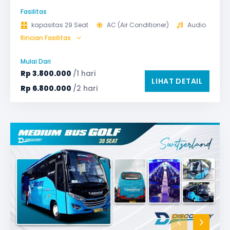
Fasilitas
kapasitas 29 Seat
AC (Air Conditioner)
Audio
Rincian Fasilitas
Bagasi
GPS
Microphone untuk karaoke
Reclining Seat
Mulai Dari
Safety Tools (P3K, Windows Breaker, dll)
Rp
3.800.000
/1 hari
LIHAT DETAIL
TV LED & Android System
Rp
6.800.000
/2 hari