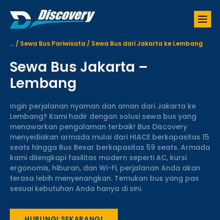
S
k
i
p
...
/
Sewa Bus Pariwisata
/
Sewa Bus dari Jakarta ke Lembang
t
o
Sewa Bus Jakarta –
c
o
Lembang
n
t
Ingin perjalanan nyaman dan aman dari Jakarta ke
e
Lembang? Kami hadir dengan solusi sewa bus yang
n
menawarkan pengalaman terbaik! Bus Discovery
t
menyediakan armada mulai dari HIACE berkapasitas 15
seats hingga Bus Besar berkapasitas 59 seats. Armada
kami dilengkapi fasilitas modern seperti AC, kursi
ergonomis, hiburan, dan Wi-Fi, perjalanan Anda akan
terasa lebih menyenangkan. Temukan bus yang pas
sesuai kebutuhan Anda hanya di sini.
HUBUNGI SEKARANG!