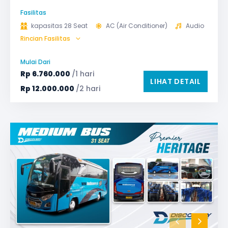
Fasilitas
kapasitas 28 Seat
AC (Air Conditioner)
Audio
Rincian Fasilitas
Bagasi
GPS
Microphone untuk karaoke
Reclining Seat
Mulai Dari
Safety Tools (P3K, Windows Breaker, dll)
Rp
6.760.000
/1 hari
LIHAT DETAIL
TV LED & Android System
Water Dispenser
Rp
12.000.000
/2 hari