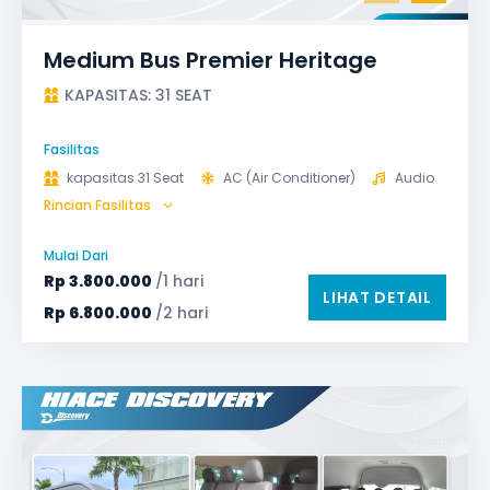
Medium Bus Premier Heritage
KAPASITAS: 31 SEAT
Fasilitas
kapasitas 31 Seat
AC (Air Conditioner)
Audio
Rincian Fasilitas
Bagasi
GPS
Microphone untuk karaoke
Reclining Seat
Mulai Dari
Safety Tools (P3K, Windows Breaker, dll)
Rp
3.800.000
/1 hari
LIHAT DETAIL
TV LED & Android System
Water Dispenser
Rp
6.800.000
/2 hari