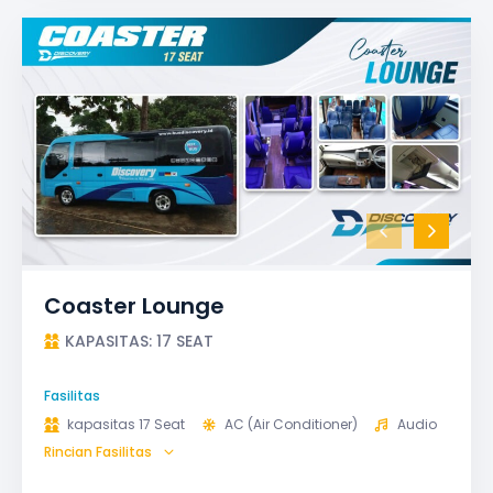
Coaster Lounge
KAPASITAS: 17 SEAT
Fasilitas
kapasitas 17 Seat
AC (Air Conditioner)
Audio
Rincian Fasilitas
GPS
Microphone untuk karaoke
Reclining Seat
Safety Tools (P3K, Windows Breaker, dll)