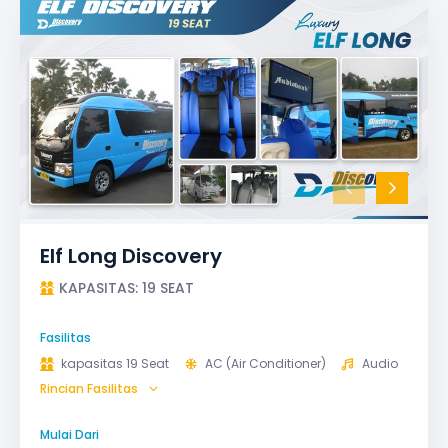
Elf Long Discovery
KAPASITAS: 19 SEAT
Fasilitas
kapasitas 19 Seat
AC (Air Conditioner)
Audio
Rincian Fasilitas
GPS
Microphone untuk karaoke
Reclining Seat
Safety Tools (P3K, Windows Breaker, dll)
Mulai Dari