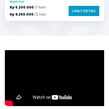
Mulai Dari
Safety Tools (P3K, Windows Breaker, dll)
Rp
5.200.000
/1 hari
LIHAT DETAIL
TV LED & Android System
Water Dispenser
Rp
9.250.000
/2 hari