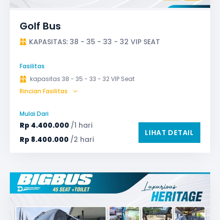
Golf Bus
KAPASITAS: 38 - 35 - 33 - 32 VIP SEAT
Fasilitas
kapasitas 38 - 35 - 33 - 32 VIP Seat
Rincian Fasilitas
AC (Air Conditioner)
Audio
Bagasi
Bantal & Selimut (optional)
GPS
Mulai Dari
Microphone untuk karaoke
Reclining Seat
Rp
4.400.000
/1 hari
LIHAT DETAIL
Safety Tools (P3K, Windows Breaker, dll)
Rp
8.400.000
/2 hari
TV LED & Android System
Water Dispenser