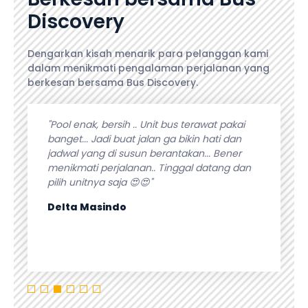
Discovery
Dengarkan kisah menarik para pelanggan kami
dalam menikmati pengalaman perjalanan yang
berkesan bersama Bus Discovery.
angeet.
"Pool enak, bersih .. Unit bus terawat pakai
"Pelaya
selalu
banget... Jadi buat jalan ga bikin hati dan
kebutuh
lanan.
jadwal yang di susun berantakan... Bener
fasilita
n bus
menikmati perjalanan.. Tinggal datang dan
apapun p
pilih unitnya saja 😍😍"
Isti Sur
Delta Masindo