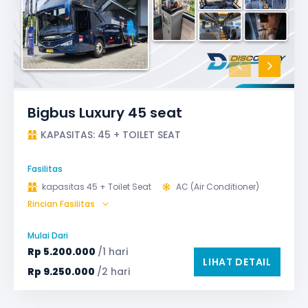
Bigbus Luxury 45 seat
KAPASITAS: 45 + TOILET SEAT
Fasilitas
kapasitas 45 + Toilet Seat
AC (Air Conditioner)
Rincian Fasilitas
Audio
Bagasi
Bantal & Selimut (optional)
GPS
Microphone untuk karaoke
Reclining Seat
Mulai Dari
Safety Tools (P3K, Windows Breaker, dll)
Rp
5.200.000
/1 hari
LIHAT DETAIL
TV LED & Android System
Water Dispenser
Rp
9.250.000
/2 hari