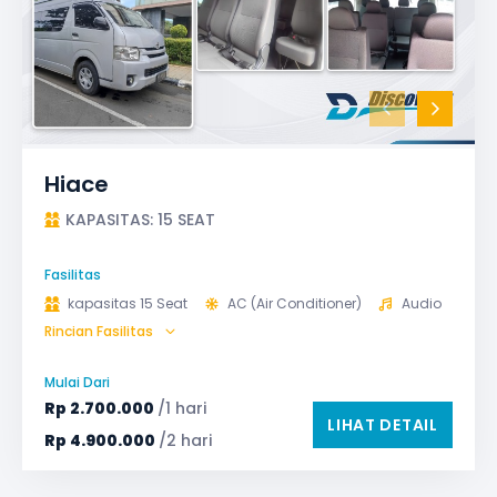
Hiace
KAPASITAS: 15 SEAT
Fasilitas
kapasitas 15 Seat
AC (Air Conditioner)
Audio
Rincian Fasilitas
Bantal & Selimut (optional)
Microphone untuk karaoke
Reclining Seat
Mulai Dari
Safety Tools (P3K, Windows Breaker, dll)
Rp
2.700.000
/1 hari
LIHAT DETAIL
TV LED & Android System
Rp
4.900.000
/2 hari