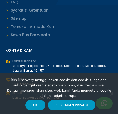
FAQ
Syarat & Ketentuan
Sitemap
Temukan Armada Kami
Sewa Bus Pariwisata
KONTAK KAMI
Lokasi Kantor
Jl. Raya Tapos No.27, Tapos, Kec. Tapos, Kota Depok,
Jawa Barat 16457
Telepon
Bus Discovery menggunakan cookie dan cookie fungsional
(021) 83714410
untuk pengelolaan statistik web, iklan, dan media sosial.
Dengan menggunakan situs web kami, Anda menyetujui cookie
Email
ini dan teknik serupa
busdiscovery8@gmail.com
OK
KEBIJAKAN PRIVASI