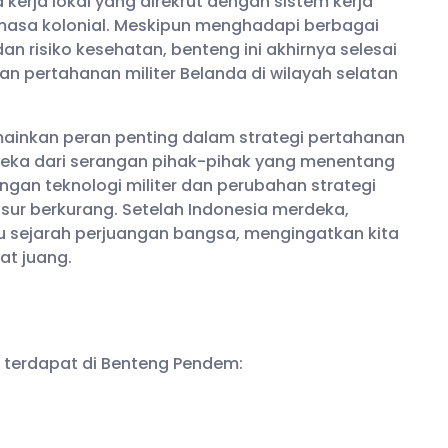
rja lokal yang direkrut dengan sistem kerja
asa kolonial. Meskipun menghadapi berbagai
an risiko kesehatan, benteng ini akhirnya selesai
an pertahanan militer Belanda di wilayah selatan
inkan peran penting dalam strategi pertahanan
ereka dari serangan pihak-pihak yang menentang
gan teknologi militer dan perubahan strategi
sur berkurang. Setelah Indonesia merdeka,
u sejarah perjuangan bangsa, mengingatkan kita
t juang.
g terdapat di Benteng Pendem: