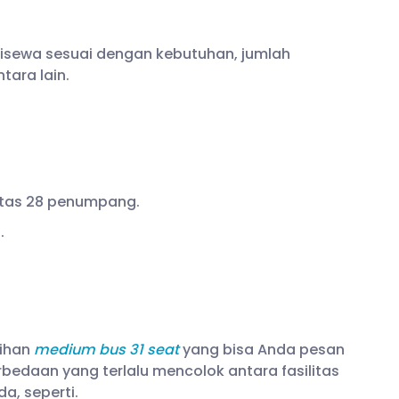
disewa sesuai dengan kebutuhan, jumlah
ara lain.
sitas 28 penumpang.
.
lihan
medium bus 31 seat
yang bisa Anda pesan
rbedaan yang terlalu mencolok antara fasilitas
, seperti.