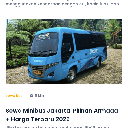
menggunakan kendaraan dengan AC, kabin luas, dan
kapasitas penumpang memadai. Hiace sendiri menjadi
salah satu pilihan kendaraan favorit. Bagi Anda yang
saat ini mencari
sewa bus
5 Min
Sewa Minibus Jakarta: Pilihan Armada
+ Harga Terbaru 2026
Jika bepergian bersama rombongan 15–19 orang,