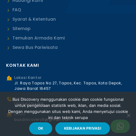
Hubungi Kami
FAQ
Syarat & Ketentuan
Sitemap
Temukan Armada Kami
Sewa Bus Pariwisata
KONTAK KAMI
Lokasi Kantor
Jl. Raya Tapos No.27, Tapos, Kec. Tapos, Kota Depok,
Jawa Barat 16457
Telepon
Bus Discovery menggunakan cookie dan cookie fungsional
(021) 83714410
untuk pengelolaan statistik web, iklan, dan media sosial.
Dengan menggunakan situs web kami, Anda menyetujui cookie
Email
ini dan teknik serupa
busdiscovery8@gmail.com
OK
KEBIJAKAN PRIVASI