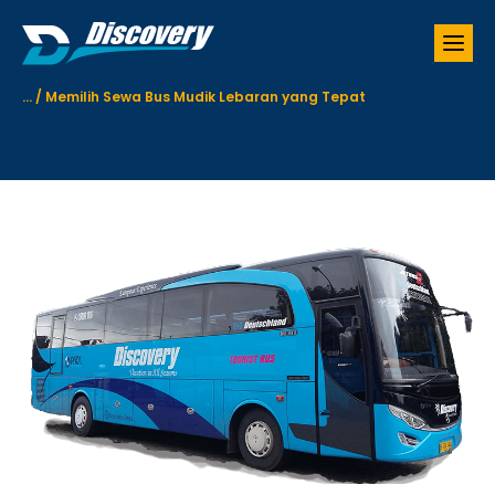
S
k
i
p
...
/
Memilih Sewa Bus Mudik Lebaran yang Tepat
t
o
c
o
n
t
e
n
t