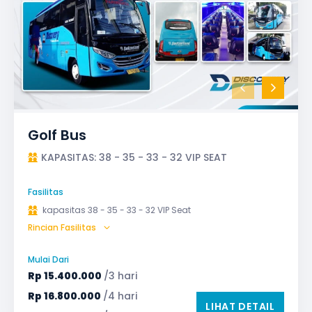
Golf Bus
KAPASITAS: 38 - 35 - 33 - 32 VIP SEAT
Fasilitas
kapasitas 38 - 35 - 33 - 32 VIP Seat
Rincian Fasilitas
AC (Air Conditioner)
Audio
Bagasi
Bantal & Selimut (optional)
GPS
Mulai Dari
Microphone untuk karaoke
Reclining Seat
Rp
15.400.000
/3 hari
Safety Tools (P3K, Windows Breaker, dll)
Rp
16.800.000
/4 hari
LIHAT DETAIL
TV LED & Android System
Water Dispenser