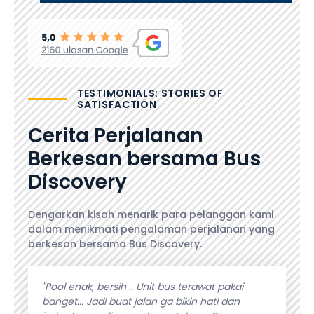
TESTIMONIALS: STORIES OF
SATISFACTION
Cerita Perjalanan
Berkesan bersama Bus
Discovery
Dengarkan kisah menarik para pelanggan kami
dalam menikmati pengalaman perjalanan yang
berkesan bersama Bus Discovery.
angeet.
"Pool enak, bersih .. Unit bus terawat pakai
"Pelaya
selalu
banget... Jadi buat jalan ga bikin hati dan
kebutuh