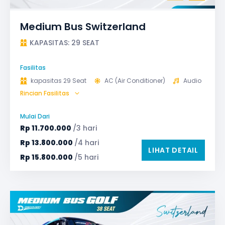
Medium Bus Switzerland
KAPASITAS: 29 SEAT
Fasilitas
kapasitas 29 Seat
AC (Air Conditioner)
Audio
Rincian Fasilitas
Bagasi
GPS
Microphone untuk karaoke
Reclining Seat
Mulai Dari
Safety Tools (P3K, Windows Breaker, dll)
Rp
11.700.000
/3 hari
TV LED & Android System
Rp
13.800.000
/4 hari
LIHAT DETAIL
Rp
15.800.000
/5 hari