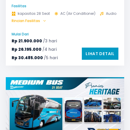
Fasilitas
kapasitas 28 Seat
AC (Air Conditioner)
Audio
Rincian Fasilitas
Bagasi
GPS
Microphone untuk karaoke
Reclining Seat
Mulai Dari
Safety Tools (P3K, Windows Breaker, dll)
Rp
21.900.000
/3 hari
TV LED & Android System
Water Dispenser
Rp
26.195.000
/4 hari
LIHAT DETAIL
Rp
30.485.000
/5 hari