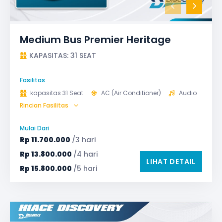
Medium Bus Premier Heritage
KAPASITAS: 31 SEAT
Fasilitas
kapasitas 31 Seat
AC (Air Conditioner)
Audio
Rincian Fasilitas
Bagasi
GPS
Microphone untuk karaoke
Reclining Seat
Mulai Dari
Safety Tools (P3K, Windows Breaker, dll)
Rp
11.700.000
/3 hari
TV LED & Android System
Water Dispenser
Rp
13.800.000
/4 hari
LIHAT DETAIL
Rp
15.800.000
/5 hari