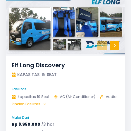
Elf Long Discovery
KAPASITAS: 19 SEAT
Fasilitas
kapasitas 19 Seat
AC (Air Conditioner)
Audio
Rincian Fasilitas
GPS
Microphone untuk karaoke
Reclining Seat
Safety Tools (P3K, Windows Breaker, dll)
Mulai Dari
TV LED & Android System
Rp
8.950.000
/3 hari