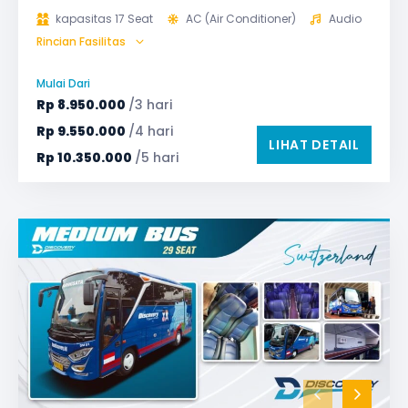
kapasitas 17 Seat
AC (Air Conditioner)
Audio
Rincian Fasilitas
GPS
Microphone untuk karaoke
Reclining Seat
Safety Tools (P3K, Windows Breaker, dll)
Mulai Dari
TV LED & Android System
Rp
8.950.000
/3 hari
Rp
9.550.000
/4 hari
LIHAT DETAIL
Rp
10.350.000
/5 hari