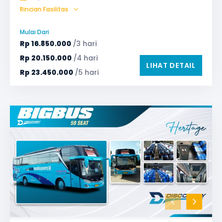
Rincian Fasilitas
Audio
Bagasi
Bantal & Selimut (optional)
GPS
Microphone untuk karaoke
Reclining Seat
Mulai Dari
Safety Tools (P3K, Windows Breaker, dll)
Rp
16.850.000
/3 hari
TV LED & Android System
Water Dispenser
Rp
20.150.000
/4 hari
LIHAT DETAIL
Rp
23.450.000
/5 hari