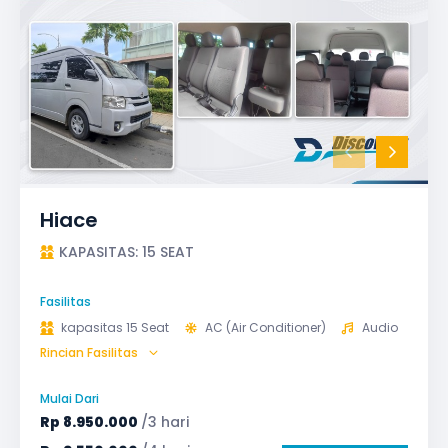
Hiace
KAPASITAS: 15 SEAT
Fasilitas
kapasitas 15 Seat
AC (Air Conditioner)
Audio
Rincian Fasilitas
Bantal & Selimut (optional)
Microphone untuk karaoke
Reclining Seat
Mulai Dari
Safety Tools (P3K, Windows Breaker, dll)
Rp
8.950.000
/3 hari
TV LED & Android System