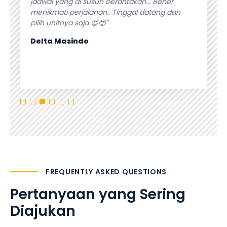
lanan.
jadwal yang di susun berantakan... Bener
fasilita
n bus
menikmati perjalanan.. Tinggal datang dan
apapun p
pilih unitnya saja 😍😍"
Isti Sur
Delta Masindo
FREQUENTLY ASKED QUESTIONS
Pertanyaan yang Sering
Diajukan