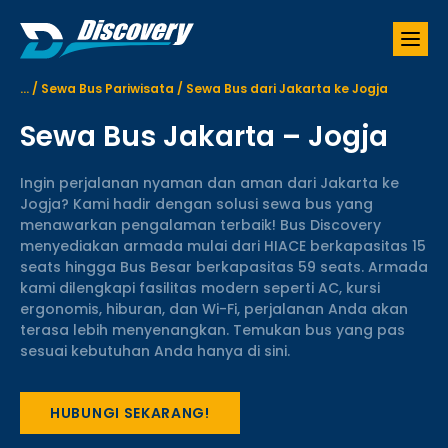
S
k
i
p
...
/
Sewa Bus Pariwisata
/
Sewa Bus dari Jakarta ke Jogja
t
o
Sewa Bus Jakarta – Jogja
c
o
n
Ingin perjalanan nyaman dan aman dari Jakarta ke
t
Jogja? Kami hadir dengan solusi sewa bus yang
e
menawarkan pengalaman terbaik! Bus Discovery
n
menyediakan armada mulai dari HIACE berkapasitas 15
t
seats hingga Bus Besar berkapasitas 59 seats. Armada
kami dilengkapi fasilitas modern seperti AC, kursi
ergonomis, hiburan, dan Wi-Fi, perjalanan Anda akan
terasa lebih menyenangkan. Temukan bus yang pas
sesuai kebutuhan Anda hanya di sini.
HUBUNGI SEKARANG!