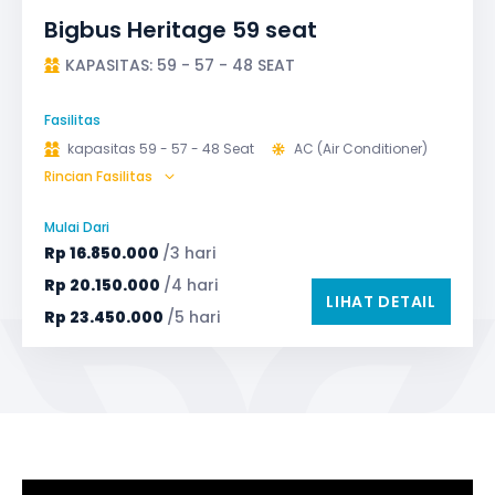
Bigbus Heritage 59 seat
KAPASITAS: 59 - 57 - 48 SEAT
Fasilitas
kapasitas 59 - 57 - 48 Seat
AC (Air Conditioner)
Rincian Fasilitas
Bagasi
GPS
Microphone untuk karaoke
Reclining Seat
Mulai Dari
Safety Tools (P3K, Windows Breaker, dll)
Rp
16.850.000
/3 hari
TV LED & Android System
Water Dispenser
Rp
20.150.000
/4 hari
LIHAT DETAIL
Rp
23.450.000
/5 hari