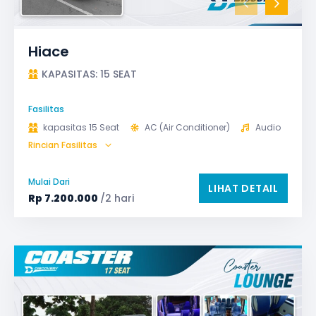
Hiace
KAPASITAS: 15 SEAT
Fasilitas
kapasitas 15 Seat
AC (Air Conditioner)
Audio
Rincian Fasilitas
Bantal & Selimut (optional)
Microphone untuk karaoke
Reclining Seat
Mulai Dari
LIHAT DETAIL
Safety Tools (P3K, Windows Breaker, dll)
Rp
7.200.000
/2 hari
TV LED & Android System