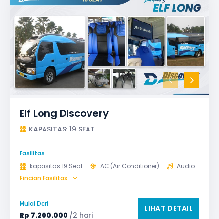
Elf Long Discovery
KAPASITAS: 19 SEAT
Fasilitas
kapasitas 19 Seat
AC (Air Conditioner)
Audio
Rincian Fasilitas
GPS
Microphone untuk karaoke
Reclining Seat
Safety Tools (P3K, Windows Breaker, dll)
Mulai Dari
LIHAT DETAIL
TV LED & Android System
Rp
7.200.000
/2 hari