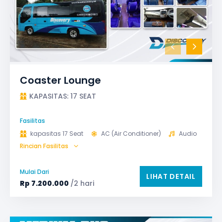
Coaster Lounge
KAPASITAS: 17 SEAT
Fasilitas
kapasitas 17 Seat
AC (Air Conditioner)
Audio
Rincian Fasilitas
GPS
Microphone untuk karaoke
Reclining Seat
Safety Tools (P3K, Windows Breaker, dll)
Mulai Dari
LIHAT DETAIL
TV LED & Android System
Rp
7.200.000
/2 hari