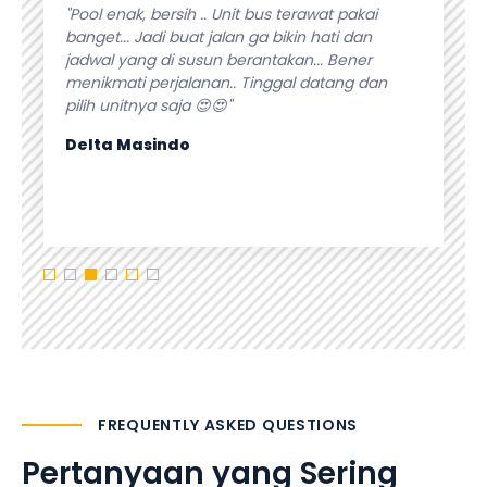
angeet.
"Pool enak, bersih .. Unit bus terawat pakai
"Pelaya
selalu
banget... Jadi buat jalan ga bikin hati dan
kebutuh
lanan.
jadwal yang di susun berantakan... Bener
fasilita
n bus
menikmati perjalanan.. Tinggal datang dan
apapun p
pilih unitnya saja 😍😍"
Isti Sur
Delta Masindo
FREQUENTLY ASKED QUESTIONS
Pertanyaan yang Sering