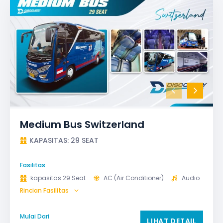
Medium Bus Switzerland
KAPASITAS: 29 SEAT
Fasilitas
kapasitas 29 Seat
AC (Air Conditioner)
Audio
Rincian Fasilitas
Bagasi
GPS
Microphone untuk karaoke
Reclining Seat
Mulai Dari
LIHAT DETAIL
Safety Tools (P3K, Windows Breaker, dll)