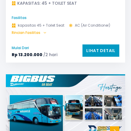
KAPASITAS: 45 + TOILET SEAT
Fasilitas
kapasitas 45 + Toilet Seat
AC (Air Conditioner)
Rincian Fasilitas
Audio
Bagasi
Bantal & Selimut (optional)
GPS
Microphone untuk karaoke
Reclining Seat
Mulai Dari
LIHAT DETAIL
Safety Tools (P3K, Windows Breaker, dll)
Rp
13.200.000
/2 hari
TV LED & Android System
Water Dispenser