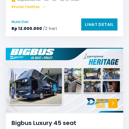
Rincian Fasilitas
AC (Air Conditioner)
Audio
Bagasi
Bantal & Selimut (optional)
GPS
Mulai Dari
LIHAT DETAIL
Microphone untuk karaoke
Reclining Seat
Rp
12.000.000
/2 hari
Safety Tools (P3K, Windows Breaker, dll)
TV LED & Android System
Water Dispenser
Bigbus Luxury 45 seat