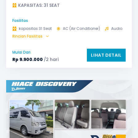
KAPASITAS: 31 SEAT
Fasilitas
kapasitas 31 Seat
AC (Air Conditioner)
Audio
Rincian Fasilitas
Bagasi
GPS
Microphone untuk karaoke
Reclining Seat
Mulai Dari
LIHAT DETAIL
Safety Tools (P3K, Windows Breaker, dll)
Rp
9.900.000
/2 hari
TV LED & Android System
Water Dispenser