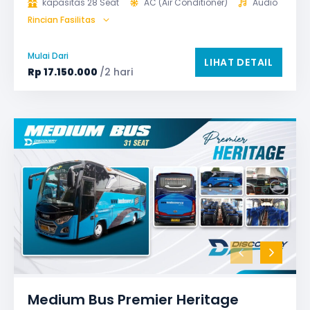
kapasitas 28 Seat
AC (Air Conditioner)
Audio
Rincian Fasilitas
Bagasi
GPS
Microphone untuk karaoke
Reclining Seat
Mulai Dari
LIHAT DETAIL
Safety Tools (P3K, Windows Breaker, dll)
Rp
17.150.000
/2 hari
TV LED & Android System
Water Dispenser
Medium Bus Premier Heritage