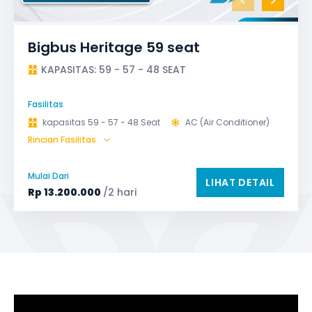
Bigbus Heritage 59 seat
KAPASITAS: 59 - 57 - 48 SEAT
Fasilitas
kapasitas 59 - 57 - 48 Seat
AC (Air Conditioner)
Rincian Fasilitas
Bagasi
GPS
Microphone untuk karaoke
Reclining Seat
Mulai Dari
LIHAT DETAIL
Safety Tools (P3K, Windows Breaker, dll)
Rp
13.200.000
/2 hari
TV LED & Android System
Water Dispenser