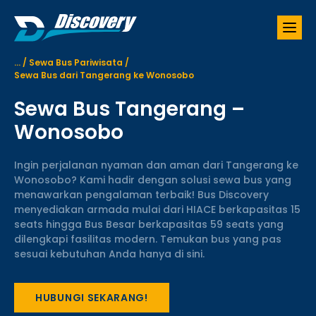
S
k
i
p
...
/
Sewa Bus Pariwisata
/
t
Sewa Bus dari Tangerang ke Wonosobo
o
c
Sewa Bus Tangerang –
o
n
Wonosobo
t
e
Ingin perjalanan nyaman dan aman dari Tangerang ke
n
Wonosobo? Kami hadir dengan solusi sewa bus yang
t
menawarkan pengalaman terbaik! Bus Discovery
menyediakan armada mulai dari HIACE berkapasitas 15
seats hingga Bus Besar berkapasitas 59 seats yang
dilengkapi fasilitas modern. Temukan bus yang pas
sesuai kebutuhan Anda hanya di sini.
HUBUNGI SEKARANG!