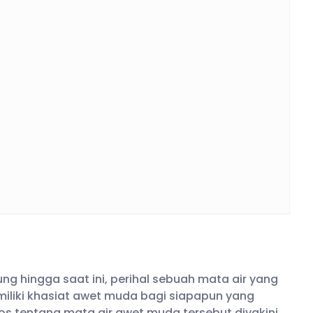
g hingga saat ini, perihal sebuah mata air yang
iliki khasiat awet muda bagi siapapun yang
s tentang mata air awet muda tersebut diyakini