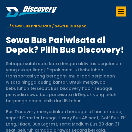
S
k
i
p
...
/
Sewa Bus Pariwisata
/
Sewa Bus Depok
t
o
Sewa Bus Pariwisata di
c
o
Depok? Pilih Bus Discovery!
n
t
Sebagai salah satu kota dengan aktivitas perjalanan
e
yang cukup tinggi, Depok memiliki kebutuhan
n
transportasi yang beragam, mulai dari perjalanan
t
wisata hingga outing kantor. Untuk menjawab
kebutuhan tersebut, Bus Discovery hadir sebagai
penyedia sewa bus pariwisata di Depok yang telah
berpengalaman lebih dari 15 tahun.
Bus Discovery menyediakan berbagai pilihan armada,
seperti Coaster Lounge, Luxury Bus 45 seat, Golf Bus, Elf
Long, Hiace, Bus Legrest, serta Medium Bus 29 dan 31
seat. Seluruh armada dirawat secara berkala,