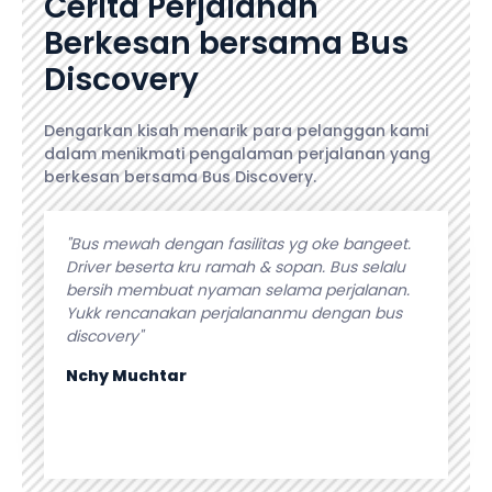
Cerita Perjalanan
Berkesan bersama Bus
Discovery
Dengarkan kisah menarik para pelanggan kami
dalam menikmati pengalaman perjalanan yang
berkesan bersama Bus Discovery.
 bangeet.
"Pool enak, bersih .. Unit bus terawat pakai
"Pela
us selalu
banget... Jadi buat jalan ga bikin hati dan
kebut
jalanan.
jadwal yang di susun berantakan... Bener
fasil
gan bus
menikmati perjalanan.. Tinggal datang dan
apapun
pilih unitnya saja 😍😍"
Isti S
Delta Masindo