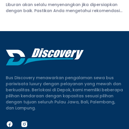
Liburan akan selalu menyenangkan jika dipersiapkan
dengan baik. Pastikan Anda mengetahui rekomendasi
tempat wisata Solo untuk liburan Anda.
Bus Discovery menawarkan pengalaman sewa bus
pariwisata luxury dengan pelayanan yang mewah dan
berkualitas. Berlokasi di Depok, kami memiliki beberapa
pilihan kendaraan dengan kapasitas sesuai pilihan
dengan tujuan seluruh Pulau Jawa, Bali, Palembang,
dan Lampung.