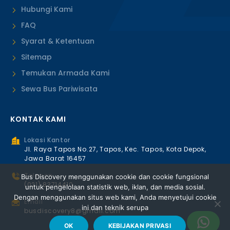
Hubungi Kami
FAQ
Syarat & Ketentuan
Sitemap
Temukan Armada Kami
Sewa Bus Pariwisata
KONTAK KAMI
Lokasi Kantor
Jl. Raya Tapos No.27, Tapos, Kec. Tapos, Kota Depok,
Jawa Barat 16457
Telepon
Bus Discovery menggunakan cookie dan cookie fungsional
(021) 83714410
untuk pengelolaan statistik web, iklan, dan media sosial.
Dengan menggunakan situs web kami, Anda menyetujui cookie
Email
ini dan teknik serupa
busdiscovery8@gmail.com
OK
KEBIJAKAN PRIVASI