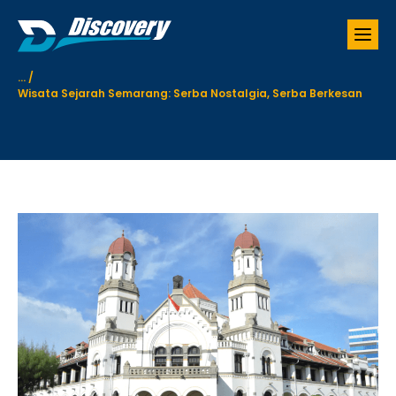
S
k
i
p
...
/
t
Wisata Sejarah Semarang: Serba Nostalgia, Serba Berkesan
o
c
o
n
t
e
n
t