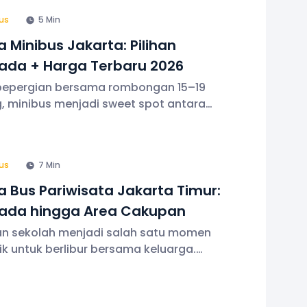
 bakar minyak yang kini semakin naik.
us
5 Min
 Minibus Jakarta: Pilihan
ada + Harga Terbaru 2026
bepergian bersama rombongan 15–19
, minibus menjadi sweet spot antara
itas memadai sekaligus kelincahan.
eran, jika layanan sewa minibus
ta layak jadi pertimbangan karena
us
7 Min
diakan berbagai layanan, mulai
 Bus Pariwisata Jakarta Timur:
ada hingga Area Cakupan
an sekolah menjadi salah satu momen
ik untuk berlibur bersama keluarga.
gi dengan adanya layanan sewa bus
isata Jakarta Timur dengan armada
tif dari Bus Discovery. Harga sewanya