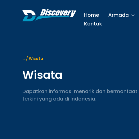
S
k
Home
Armada
i
Kontak
p
t
o
c
o
...
/
Wisata
n
t
Wisata
e
n
Dapatkan informasi menarik dan bermanfaat 
t
terkini yang ada di Indonesia.