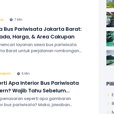
ggu karyawan. Menyewa bus sebagai
transportasi pun jadi keputusan bijak,
a kapasitas penumpang yang besar.
us
7 Min
, jangan lupa untuk melakukan
 Bus Pariwisata Jakarta Barat:
ada, Harga, & Area Cakupan
mencari layanan sewa bus pariwisata
ta Barat untuk perjalanan rombongan,
Bus Discovery menjadi opsi pertama
siap melayani kebutuhan perjalanan
 Terutama, untuk seluruh wilayah
ansport
6 Min
ta Barat, baik
rti Apa Interior Bus Pariwisata
Pi
ern? Wajib Tahu Sebelum
E
ing!
 penasaran seperti apa gambaran
B
ior bus pariwisata? Maka, jawaban
hananya adalah ruang kabin yang
M