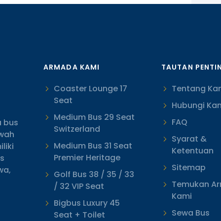
ARMADA KAMI
TAUTAN PENTI
Coaster Lounge 17
Tentang Ka
Seat
Hubungi Ka
Medium Bus 29 Seat
FAQ
 bus
Switzerland
ewah
Syarat &
Medium Bus 31 Seat
liki
Ketentuan
Premier Heritage
as
Sitemap
wa,
Golf Bus 38 / 35 / 33
Temukan A
/ 32 VIP Seat
Kami
Bigbus Luxury 45
Sewa Bus
Seat + Toilet