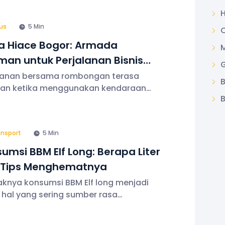
n, bersih, dan mendukung
laman perjalanan yang lebih
us
5 Min
nangkan. Selain itu, berbagai fasilitas
terus
a Hiace Bogor: Armada
M
an untuk Perjalanan Bisnis
G
 Wisata
alanan bersama rombongan terasa
B
an ketika menggunakan kendaraan
B
n AC, kabin luas, dan kapasitas
pang memadai. Hiace sendiri menjadi
 satu pilihan kendaraan favorit. Bagi
ansport
5 Min
yang saat ini mencari
umsi BBM Elf Long: Berapa Liter
 Tips Menghematnya
knya konsumsi BBM Elf long menjadi
 hal yang sering sumber rasa
aran konsumen ketika ingin menyewa
a wisata. Apalagi di tengah harga