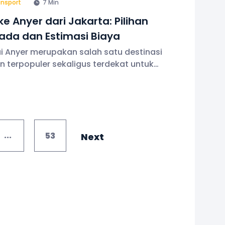
ansport
7 Min
bersahabat
ke Anyer dari Jakarta: Pilihan
da dan Estimasi Biaya
i Anyer merupakan salah satu destinasi
an terpopuler sekaligus terdekat untuk
 Jakarta dan sekitarnya. Apakah Anda
 satu yang ingin atau sudah mulai
ncanakan perjalanan dengan menyewa
e
...
53
Next