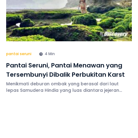
pantai seruni
4 Min
Pantai Seruni, Pantai Menawan yang
Tersembunyi Dibalik Perbukitan Karst
Menikmati deburan ombak yang berasal dari laut
lepas Samudera Hindia yang luas diantara jejeran
perbukitan karst yang menjulang tinggi membuat
Pantai Seruni terlihat menawan dengan keindahannya
yang seolah tersembunyi dibalik