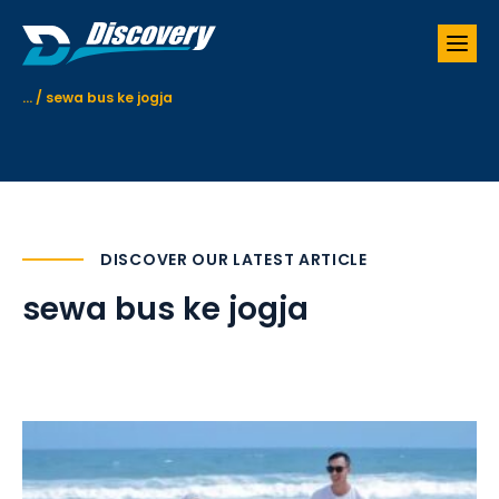
S
k
i
p
...
/
sewa bus ke jogja
t
o
c
o
n
t
e
DISCOVER OUR LATEST ARTICLE
n
t
sewa bus ke jogja