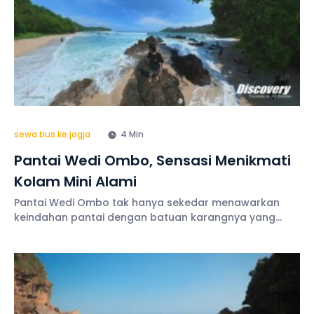
sewa bus ke jogja
4 Min
Pantai Wedi Ombo, Sensasi Menikmati
Kolam Mini Alami
Pantai Wedi Ombo tak hanya sekedar menawarkan
keindahan pantai dengan batuan karangnya yang
menawan, tapi juga sebuah kolam unik yang dikeliling
batuan karang yang bisa dijadikan sebagai tempat
menikmati bermain