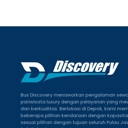
Bus Discovery menawarkan pengalaman sewa
pariwisata luxury dengan pelayanan yang m
dan berkualitas. Berlokasi di Depok, kami memi
beberapa pilihan kendaraan dengan kapasit
sesuai pilihan dengan tujuan seluruh Pulau Ja