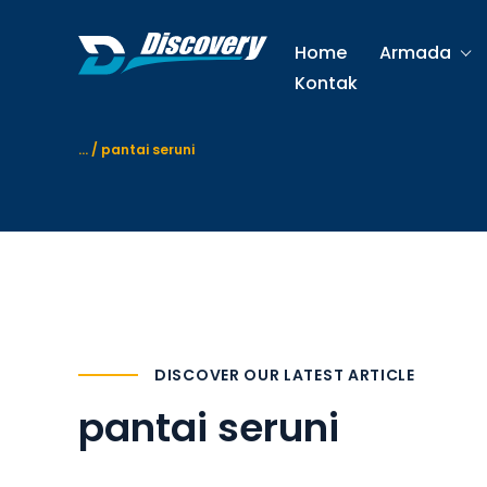
S
k
Home
Armada
i
Kontak
p
t
o
...
/
pantai seruni
c
o
n
t
e
n
t
DISCOVER OUR LATEST ARTICLE
pantai seruni