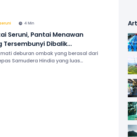
Art
seruni
4 Min
ai Seruni, Pantai Menawan
 Tersembunyi Dibalik
ukitan Karst
mati deburan ombak yang berasal dari
lepas Samudera Hindia yang luas
ara jejeran perbukitan karst yang
lang tinggi membuat Pantai Seruni
hat menawan dengan keindahannya
seolah tersembunyi dibalik