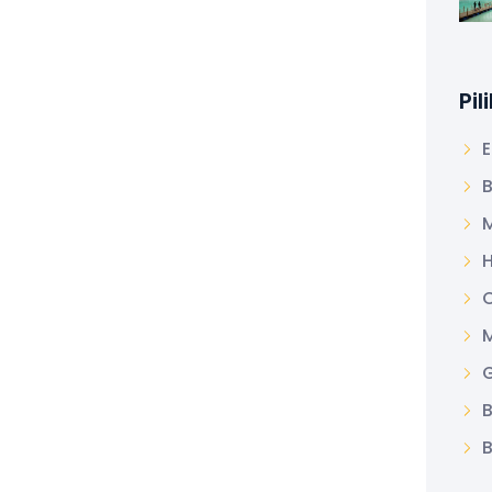
Pi
E
B
M
M
G
B
B