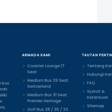
ARMADA KAMI
TAUTAN PENTI
Coaster Lounge 17
Tentang Ka
Seat
Hubungi Ka
Medium Bus 29 Seat
FAQ
 bus
Switzerland
ewah
Syarat &
Medium Bus 31 Seat
liki
Ketentuan
Premier Heritage
as
Sitemap
wa,
Golf Bus 38 / 35 / 33